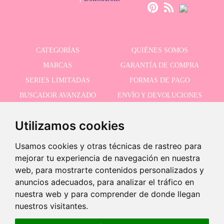
CATEGORÍAS
QUIÉNES SOMOS
MARCAS
GARANTÍA DE COMPRA
SERIES LIMITADAS
FORMAS DE PAGO
BUSCADOR AVANZADO
ENVÍO Y DEVOLUCIONES
OFERTAS
CONTACTO
Utilizamos cookies
Usamos cookies y otras técnicas de rastreo para
RECIBE NUESTRAS ÚLTIMAS NOVEDADES
mejorar tu experiencia de navegación en nuestra
web, para mostrarte contenidos personalizados y
anuncios adecuados, para analizar el tráfico en
nuestra web y para comprender de donde llegan
Acepto la política de privacidad
nuestros visitantes.