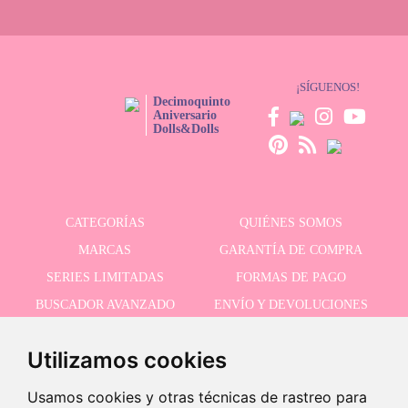
¡SÍGUENOS!
Decimoquinto
Aniversario
Dolls&Dolls
CATEGORÍAS
QUIÉNES SOMOS
MARCAS
GARANTÍA DE COMPRA
SERIES LIMITADAS
FORMAS DE PAGO
BUSCADOR AVANZADO
ENVÍO Y DEVOLUCIONES
OFERTAS
CONTACTO
Utilizamos cookies
Usamos cookies y otras técnicas de rastreo para
RECIBE NUESTRAS ÚLTIMAS NOVEDADES