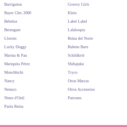
novedades en muñecas y accesorios suscribiéndote a nuestro boletín.
Barriguitas
Groovy Girls
Realizamos envíos a todo el mundo y entregamos en 24-48h a envíos
Bayer Chic 2000
Klein
peninsulares. Si tu compra supera los 90 euros, tu envío nacional es
gratis.
Bebelux
Label Label
Si te has enamorado de las preciosas muñequitas de “Los Barriguitas”,
Berenguer
Lalaloopsy
seguro que te apasionan las de
Nancy
y
Nenuco
. ¡Son todas preciosas!
Compra muñecas Los Barriguitas
Llorens
Reina del Norte
online para jugar. Los Barriguitas
Lucky Doggy
Rubens Barn
de Famosa.
Marina & Pau
Schildkröt
Mariquita Pérez
Shibajuku
Monchhichi
Tryco
Nancy
Otras Marcas
Nenuco
Otros Accesorios
Nines d'Onil
Patrones
Paola Reina