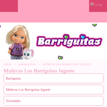
0
INICIO
>
BARRIGUITAS
>
MUÑECAS LOS BARRIGUITAS JUGUETE
Muñecas Los Barriguitas Juguete