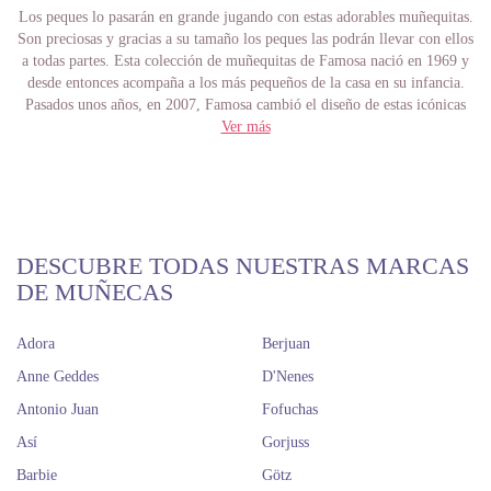
Los peques lo pasarán en grande jugando con estas adorables muñequitas.
Son preciosas y gracias a su tamaño los peques las podrán llevar con ellos
a todas partes. Esta colección de muñequitas de Famosa nació en 1969 y
desde entonces acompaña a los más pequeños de la casa en su infancia.
Pasados unos años, en 2007, Famosa cambió el diseño de estas icónicas
muñequitas para poder adaptarse a los nuevos tiempos, aunque siempre
Ver más
conservó la esencia original de la línea “Los Barriguitas”. Si eres
coleccionista y te apasionan estas preciosas muñequitas, también podrás
encontrar en nuestra tienda las reediciones de "Los Barriguitas" más
famosos de antaño ¡con todo lujo de detalles!
En nuestra tienda online podrás encontrar "Los Barriguitas" de nueva
generación y regalarles a los peques momentos llenos de diversión y
DESCUBRE TODAS NUESTRAS MARCAS
aventura que no olvidarán. Las muñecas Barriguitas más grandes miden
DE MUÑECAS
11 cm, ¡son súper chiquititas! Además, tienen un montón de accesorios
divertidísimos y originales que seguro que a los peques les encantarán.
Adora
Berjuan
Jugar con "Los Barriguitas" de Famosa ayuda a mejorar la empatía y la
motricidad, así como las habilidades sociales en desarrollo de los más
Anne Geddes
D'Nenes
peques. Seguro que tú también disfrutaste en tu infancia de estas
Antonio Juan
Fofuchas
adorables muñequitas.
Si quieres ver más de cerca las muñecas de nueva generación de “Los
Así
Gorjuss
Barriguitas”, sólo tienes que escoger la que más te guste y acceder a su
Barbie
Götz
ficha de producto para conocer sus especificaciones. Conoce las últimas