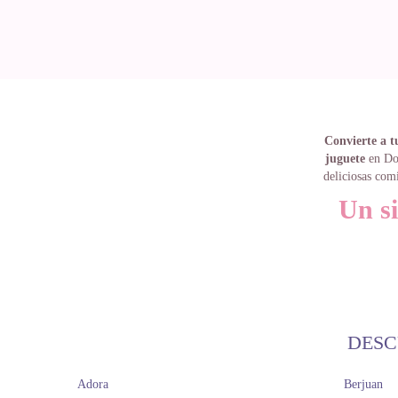
Convierte a t
juguete
en Dol
deliciosas com
Un si
En Dolls And Dol
pequeños
Desarrollar sus
Estimular su c
DESC
imaginación de t
Fortalecer sus 
Adora
Berjuan