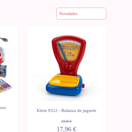
Últimas
-10%
unidades
dora
Klein 9322 - Balanza de juguete
19,95 €
17,96 €