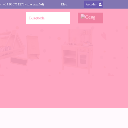
el: +34 960711278 (solo español)
Blog
Acceder
0