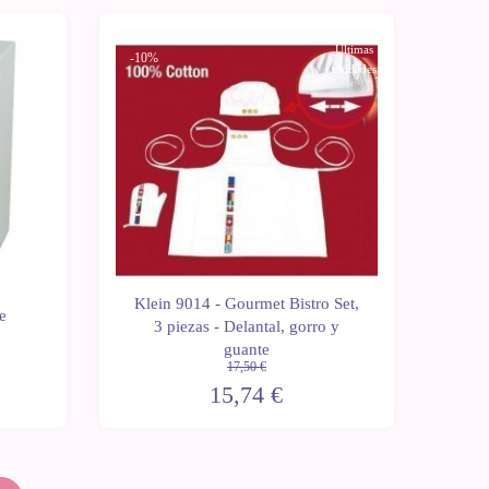
Últimas
-10%
unidades
Klein 9014 - Gourmet Bistro Set,
e
3 piezas - Delantal, gorro y
guante
17,50 €
15,74 €