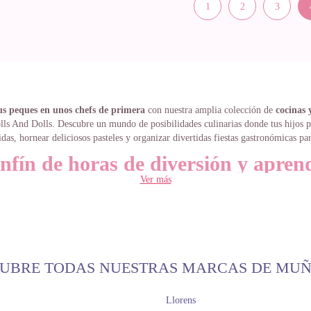
1
2
3
us peques en unos chefs de primera
con nuestra amplia colección de
cocinas 
ls And Dolls. Descubre un mundo de posibilidades culinarias donde tus hijos 
idas, hornear deliciosos pasteles y organizar divertidas fiestas gastronómicas pa
nfín de horas de diversión y apren
Ver más
ls, nos apasiona seleccionar
cocinas y accesorios de juguete
que no solo entr
 de la casa, sino que también les inspiren y les enseñen valiosas lecciones para
 habilidades:
Manipular los pequeñitos utensilios de cocina, abrir y cerrar hor
preparar platos imaginarios fomentará su coordinación y su destreza.
reatividad e imaginación:
Las
cocinas y accesorios de juguete
son un lienzo 
UBRE TODAS NUESTRAS MARCAS DE MU
u peque. Podrá inventar recetas, crear menús, decorar su cocina de juguete y dar
de historias culinarias.
habilidades sociales:
Compartir la cocina de juguete con sus amiguitos o herm
Llorens