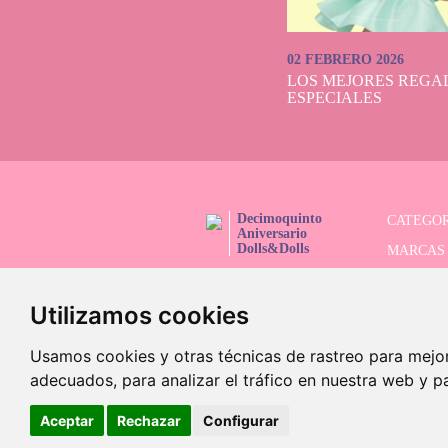
experiencia 
02 FEBRERO 2026
Dolls
LOS MEJORES REGAL
ESPECIALES
En Dolls And Do
rápidos
No esperes má
Decimoquinto
CATEGOR
¡Regálale a
Aniversario
Dolls&Dolls
MARCAS
¡SÍGUENOS!
SERIES 
Utilizamos cookies
BUSCAD
OFERTAS
Usamos cookies y otras técnicas de rastreo para mejo
adecuados, para analizar el tráfico en nuestra web y p
Aceptar
Rechazar
Configurar