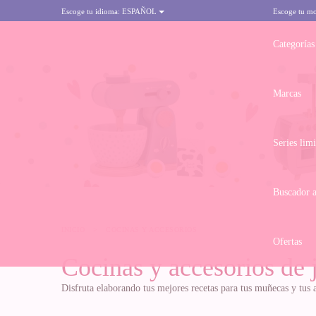
Escoge tu idioma:
ESPAÑOL
Escoge tu m
Categorías
Marcas
Series lim
Buscador 
INICIO
>
COCINAS Y ACCESORIOS
Ofertas
Cocinas y accesorios de 
Disfruta elaborando tus mejores recetas para tus muñecas y tus 