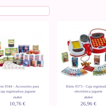
Últimas
-10%
unidades
ein 9344 - Accesorios para
Klein 9373 - Caja registra
caja registradora juguete
electrónica juguete
11,95 €
29,95 €
10,76 €
26,96 €