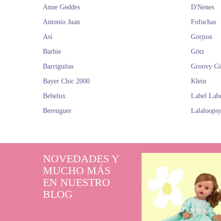
Anne Geddes
D'Nenes
Un uni
Antonio Juan
Fofuchas
Así
Gorjuss
Barbie
Götz
En Dolls And Do
edades. Des
Barriguitas
Groovy Gi
plegables Labe
Bayer Chic 2000
Klein
cocinas bistro 
Bebelux
Label Lab
Entre algunos 
tablas de cortar
Berenguer
Lalaloops
Más q
NOVEDADES Y
MUCHO MÁS
Imagina a tus h
EN NUESTRO
decorando su co
BLOG
accesorios de j
historias c
Regalar
coci