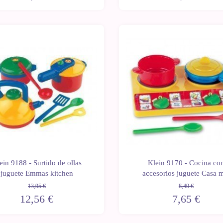
Últimas
-10%
unidades
ein 9188 - Surtido de ollas
Klein 9170 - Cocina co
juguete Emmas kitchen
accesorios juguete Casa 
13,95 €
8,49 €
12,56 €
7,65 €