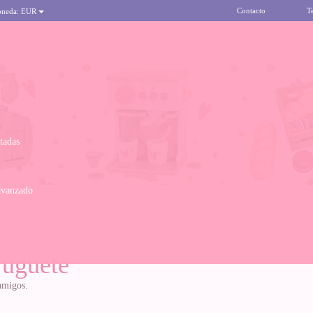
Contacto
T
oneda:
EUR
itadas
avanzado
juguete
amigos.