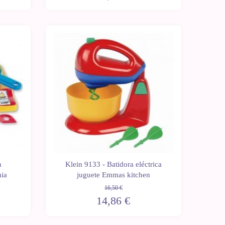
Últimas
Últimas
-10%
unidades
unidades
n
Klein 9133 - Batidora eléctrica
mia
juguete Emmas kitchen
16,50 €
14,86 €