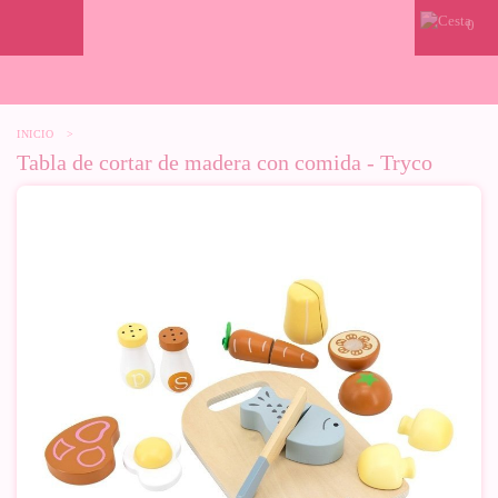
0
INICIO
>
Tabla de cortar de madera con comida - Tryco
-10%