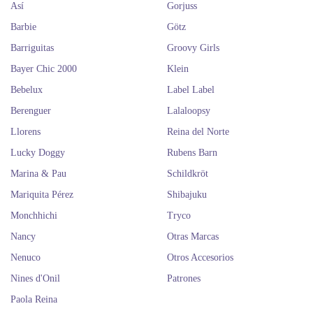
Así
Gorjuss
Barbie
Götz
Barriguitas
Groovy Girls
Bayer Chic 2000
Klein
Bebelux
Label Label
Berenguer
Lalaloopsy
Llorens
Reina del Norte
Lucky Doggy
Rubens Barn
Marina & Pau
Schildkröt
Mariquita Pérez
Shibajuku
Monchhichi
Tryco
Nancy
Otras Marcas
Nenuco
Otros Accesorios
Nines d'Onil
Patrones
Paola Reina