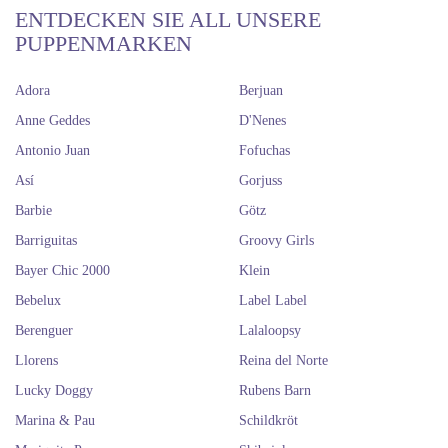
ENTDECKEN SIE ALL UNSERE
PUPPENMARKEN
Adora
Berjuan
Anne Geddes
D'Nenes
Antonio Juan
Fofuchas
Así
Gorjuss
Barbie
Götz
Barriguitas
Groovy Girls
Bayer Chic 2000
Klein
Bebelux
Label Label
Berenguer
Lalaloopsy
Llorens
Reina del Norte
Lucky Doggy
Rubens Barn
Marina & Pau
Schildkröt