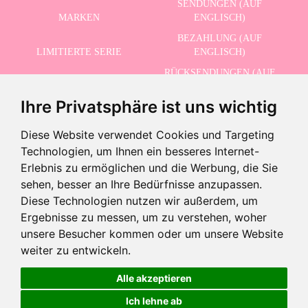
SENDUNGEN (AUF
MARKEN
ENGLISCH)
BEZAHLUNG (AUF
LIMITIERTE SERIE
ENGLISCH)
RÜCKSENDUNGEN (AUF
ERWEITERTE SUCHE
ENGLISCH)
Ihre Privatsphäre ist uns wichtig
SCHLUSSVERKAUF
KONTAKT
Diese Website verwendet Cookies und Targeting
Technologien, um Ihnen ein besseres Internet-
ERHALTEN SIE UNSERE NEUESTEN NACHRICHTEN AUF ENGLISCH
Erlebnis zu ermöglichen und die Werbung, die Sie
sehen, besser an Ihre Bedürfnisse anzupassen.
Diese Technologien nutzen wir außerdem, um
Ergebnisse zu messen, um zu verstehen, woher
-10% · Gültig bis zum 31.08.2026
Ich akzeptiere die Datenschutzbestimmungen
unsere Besucher kommen oder um unsere Website
-
weiter zu entwickeln.
+
15,95 €
14,35 €
Alle akzeptieren
©2026 Dolls And Dolls. Alle Rechte vorbehalten.
Rechtliche Hinweise (auf Englisch)
.
Ich lehne ab
In den Warenkorb
Cookies-Richtlinie (auf Englisch)