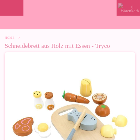
0
HOME
>
Schneidebrett aus Holz mit Essen - Tryco
-10%