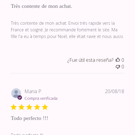
Très contente de mon achat.
Très contente de mon achat. Envoi très rapide vers la
France et soigné. Je recommande fortement le site. Ma
fille l'a eu à temps pour Noël, elle était ravie et nous aussi.
¿Fue útil esta reseña?
0
0
Fech
Maria P.
20/08/18
de
Compra verificada
publi
Todo perfecto !!!