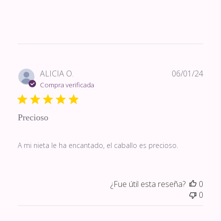
Fech
ALICIA O.
06/01/24
de
Compra verificada
publi
Precioso
A mi nieta le ha encantado, el caballo es precioso.
¿Fue útil esta reseña?
0
0