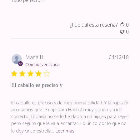
Todo perfecto !!!
¿Fue útil esta reseña?
0
0
Fech
Maria H.
04/12/18
de
Compra verificada
publi
El caballo es preciso y
El caballo es preciso y de muy buena calidad. Y la ropita y
accesorios que le cogí para Hannah muy bonito y todo
correcto. Todavía no se lo he dado a mi hija,es para reyes
pero seguro que le va a encantar. Lo único por lo que no
le doy cinco estrella...
Leer más