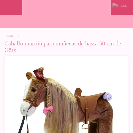
0
INICIO
>
Caballo marrón para muñecas de hasta 50 cm de
Götz