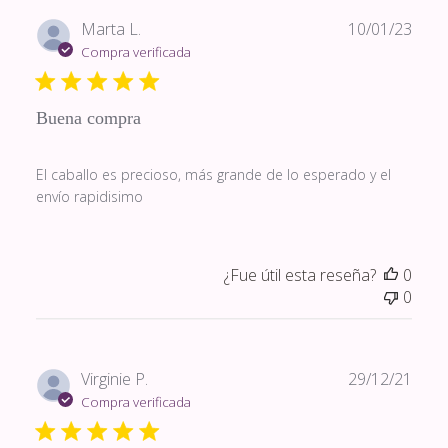
Fech
Marta L.
10/01/23
de
Compra verificada
publi
Buena compra
El caballo es precioso, más grande de lo esperado y el
envío rapidisimo
¿Fue útil esta reseña?
0
0
Fech
Virginie P.
29/12/21
de
Compra verificada
publi