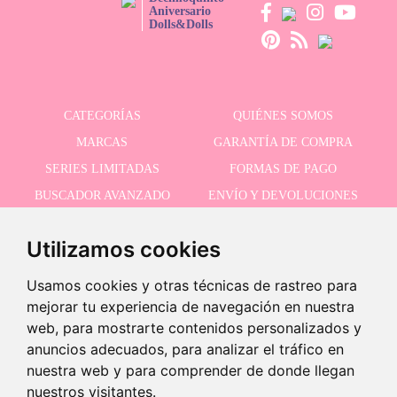
Aniversario
Dolls&Dolls
CATEGORÍAS
QUIÉNES SOMOS
MARCAS
GARANTÍA DE COMPRA
SERIES LIMITADAS
FORMAS DE PAGO
BUSCADOR AVANZADO
ENVÍO Y DEVOLUCIONES
OFERTAS
CONTACTO
Utilizamos cookies
Usamos cookies y otras técnicas de rastreo para
RECIBE NUESTRAS ÚLTIMAS NOVEDADES
mejorar tu experiencia de navegación en nuestra
web, para mostrarte contenidos personalizados y
anuncios adecuados, para analizar el tráfico en
nuestra web y para comprender de donde llegan
Acepto la política de privacidad
nuestros visitantes.