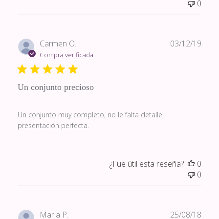
0
Fech
Carmen O.
03/12/19
de
Compra verificada
publi
Un conjunto precioso
Un conjunto muy completo, no le falta detalle,
presentación perfecta.
¿Fue útil esta reseña?
0
0
Fech
Maria P.
25/08/18