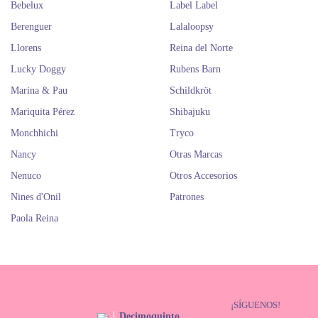
Bebelux
Label Label
Berenguer
Lalaloopsy
Llorens
Reina del Norte
Lucky Doggy
Rubens Barn
Marina & Pau
Schildkröt
Mariquita Pérez
Shibajuku
Monchhichi
Tryco
Nancy
Otras Marcas
Nenuco
Otros Accesorios
Nines d'Onil
Patrones
Paola Reina
¡SÍGUENOS!
Decimoquinto