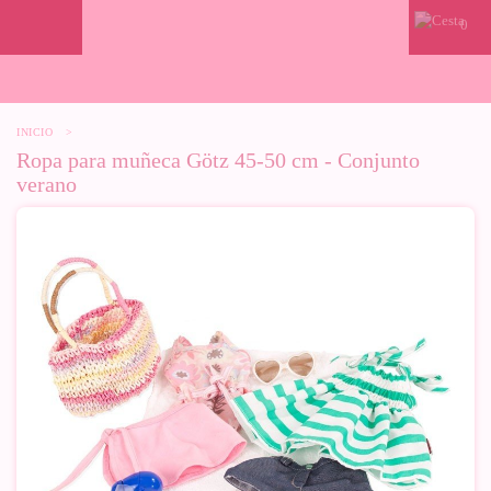
0
INICIO
>
Ropa para muñeca Götz 45-50 cm - Conjunto
verano