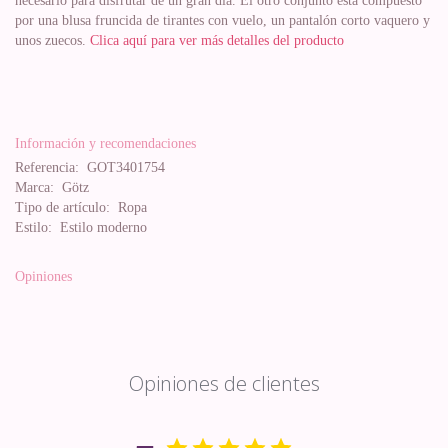
necesario para disfrutar de un gran día. El otro conjunto está compuesto
por una blusa fruncida de tirantes con vuelo, un pantalón corto vaquero y
unos zuecos.
Clica aquí para ver más detalles del producto
Información y recomendaciones
Referencia:
GOT3401754
Marca:
Götz
Tipo de artículo:
Ropa
Estilo:
Estilo moderno
Opiniones
Opiniones de clientes