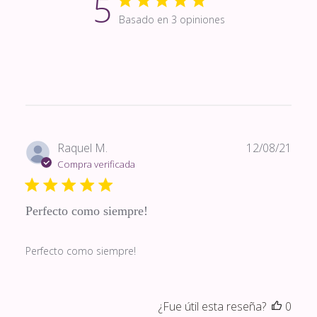
5
Basado en 3 opiniones
Fech
Raquel M.
12/08/21
de
Compra verificada
publi
Perfecto como siempre!
Perfecto como siempre!
¿Fue útil esta reseña?
0