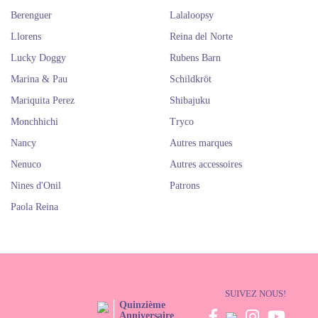
Berenguer
Lalaloopsy
Llorens
Reina del Norte
Lucky Doggy
Rubens Barn
Marina & Pau
Schildkröt
Mariquita Perez
Shibajuku
Monchhichi
Tryco
Nancy
Autres marques
Nenuco
Autres accessoires
Nines d'Onil
Patrons
Paola Reina
SUIVEZ NOUS!
Quinzième
Anniversaire