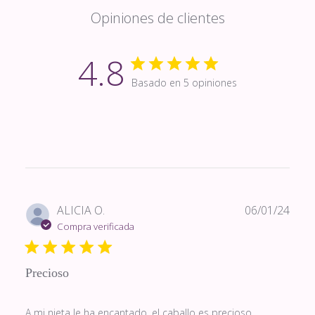
Opiniones de clientes
4.8
Basado en 5 opiniones
Fech
ALICIA O.
06/01/24
de
Compra verificada
publi
Precioso
A mi nieta le ha encantado, el caballo es precioso.