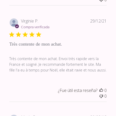
Fech
Virginie P.
29/12/21
de
Compra verificada
publi
Très contente de mon achat.
Très contente de mon achat. Envoi très rapide vers la
France et soigné. Je recommande fortement le site. Ma
fille l'a eu à temps pour Noël, elle était ravie et nous aussi.
¿Fue útil esta reseña?
0
0