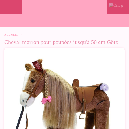
0
ACCUEIL
>
Cheval marron pour poupées jusqu'à 50 cm Götz