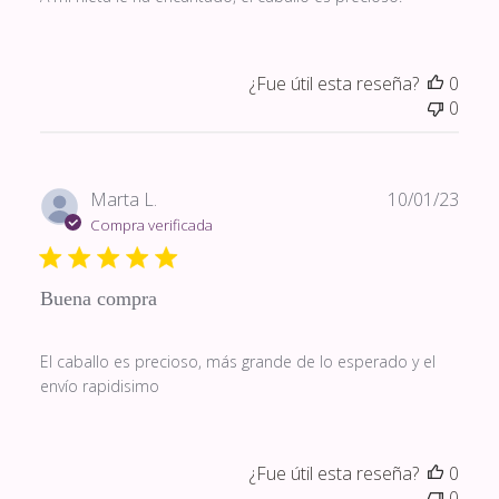
¿Fue útil esta reseña?
0
0
Fech
Marta L.
10/01/23
de
Compra verificada
publi
Buena compra
El caballo es precioso, más grande de lo esperado y el
envío rapidisimo
¿Fue útil esta reseña?
0
0