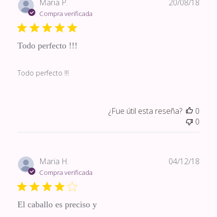
Fech
Maria P.
20/08/18
de
Compra verificada
publi
Todo perfecto !!!
Todo perfecto !!!
¿Fue útil esta reseña?
0
0
Fech
Maria H.
04/12/18
de
Compra verificada
publi
El caballo es preciso y