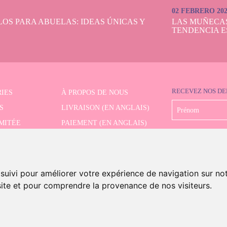
us offrons une large sélection de
jouets en bois
de la plus haute qualité pour qu
02 FEBRERO 20
au parfait pour vos petits. Tous nos produits sont fabriqués avec des matériaux
OS PARA ABUELAS: IDEAS ÚNICAS Y
LAS MUÑECA
rmes de sécurité les plus strictes. Découvrez un monde de possibilités et laissez
TENDENCIA E
imagination sans limites !
RECEVEZ NOS DE
IES
À PROPOS DE NOUS
S
LIVRAISON (EN ANGLAIS)
IMITÉE
PAIEMENT (EN ANGLAIS)
CHE AVANCÉE
RETRAIT (EN ANGLAIS)
CONTACT
 suivi pour améliorer votre expérience de navigation sur no
 site et pour comprendre la provenance de nos visiteurs.
s And Dolls. Tous les droits sont réservés.
Mention légale (en anglais)
.
Politique de cookies (