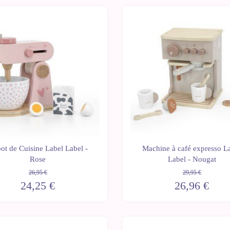
-10%
ot de Cuisine Label Label -
Machine à café expresso L
Rose
Label - Nougat
26,95 €
29,95 €
24,25 €
26,96 €