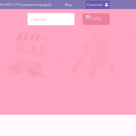
+34 960711278 (seulement espagnol)
Blog
Connexion
0