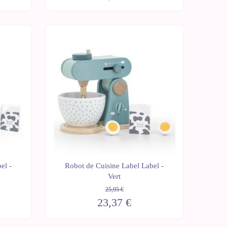
-10%
el -
Robot de Cuisine Label Label -
Vert
25,95 €
23,37 €