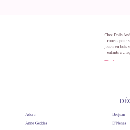
Chez Dolls And 
conçus pour s
jouets en bois
s
enfants à chaq
Découvr
Notre large séle
avec son propre 
de nourriture et 
DÉ
quotidienne to
Adora
Berjuan
Cuisinez les rece
Anne Geddes
D'Nenes
bois. Robots de
pains pour un bo