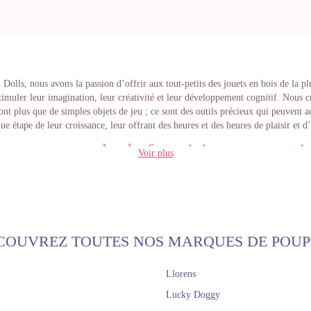
Dolls, nous avons la passion d’offrir aux tout-petits des
jouets en bois
de la pl
timuler leur imagination, leur créativité et leur développement cognitif. Nous c
ont plus que de simples objets de jeu ; ce sont des outils précieux qui peuvent
ue étape de leur croissance, leur offrant des heures et des heures de plaisir et d
ez un monde de fantaisie avec nos j
Voir plus
bois
ction de
jouets en bois
comprend une grande variété de pièces soigneusement él
charme et sa propre utilité. Des meubles aux accessoires de cuisine, en passant 
des glacières, vos petits pourront créer des mondes imaginaires et recréer des si
COUVREZ TOUTES NOS MARQUES DE POUP
ut en développant leurs compétences motrices, leur coordination et leur capacité
problèmes.
Llorens
ttes les plus délicieuses :
Éveillez leur passion pour la cuisine avec nos ensembl
Lucky Doggy
 cuisine pour créer de délicieux gâteaux, crêpières pour préparer de savoureuses
n petit-déjeuner... Tout le nécessaire pour préparer les festins les plus délicieu