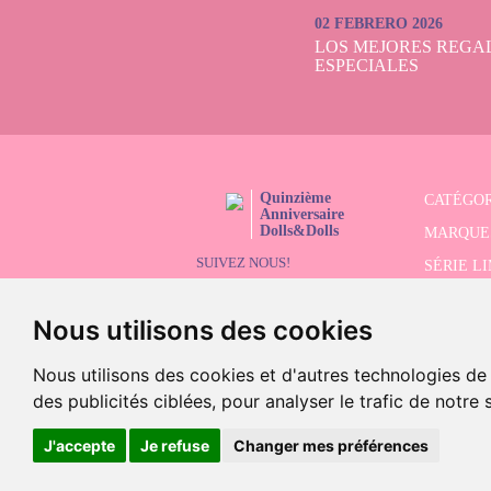
Dolls, nous vo
02 FEBRERO 2026
trouver le cade
LOS MEJORES REGAL
respectent les no
ESPECIALES
Quinzième
CATÉGOR
Anniversaire
Dolls&Dolls
MARQUE
SUIVEZ NOUS!
SÉRIE L
RECHER
Nous utilisons des cookies
SOLDES
Nous utilisons des cookies et d'autres technologies de
des publicités ciblées, pour analyser le trafic de notre
©2026 Doll
J'accepte
Je refuse
Changer mes préférences