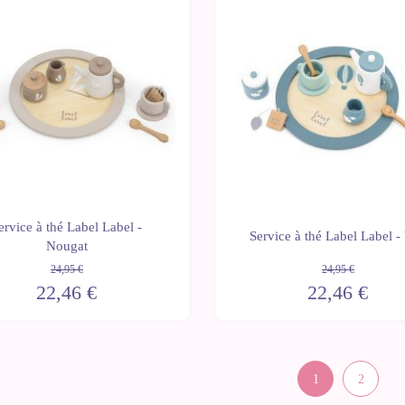
-10%
ervice à thé Label Label -
Service à thé Label Label - 
Nougat
24,95 €
24,95 €
22,46 €
22,46 €
1
2