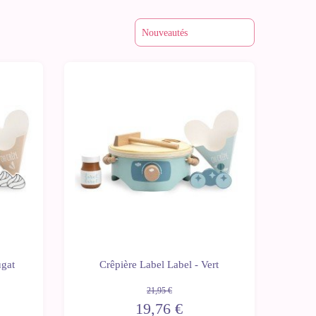
-10%
ugat
Crêpière Label Label - Vert
21,95 €
19,76 €