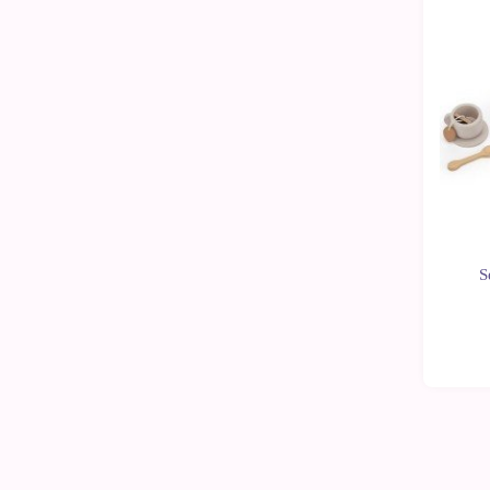
-10%
S