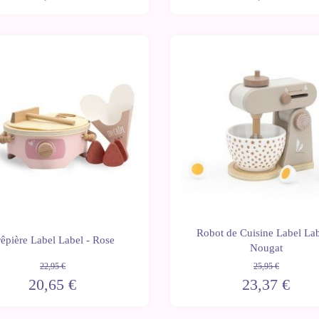
-10%
Robot de Cuisine Label Lab
êpière Label Label - Rose
Nougat
22,95 €
25,95 €
20,65 €
23,37 €