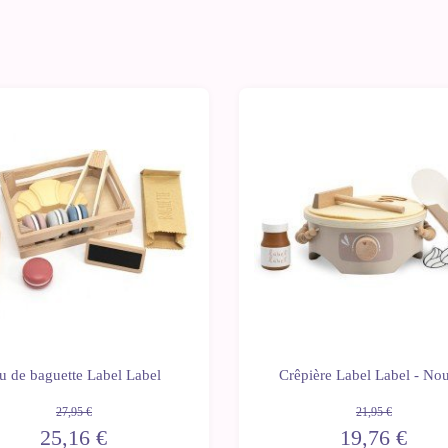
-10%
u de baguette Label Label
Crêpière Label Label - No
27,95 €
21,95 €
25,16 €
19,76 €