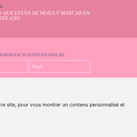
e vous puissiez
26
 non toxiques et
S QUE ESTÁN DE MODA Y MARCARÁN
-les explorer leur
STE AÑO
RNIÈRES ACTUALITÉS EN ANGLAIS
J'accepte la politique de confidentialité
tre site, pour vous montrer un contenu personnalisé et
en anglais)