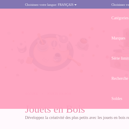
Choisissez votre langue:
FRANÇAIS
Choisissez vo
Catégories
Marques
Série limit
Recherche
ACCUEIL
>
JOUETS EN BOIS
Soldes
Jouets en Bois
Développez la créativité des plus petits avec les jouets en bois 