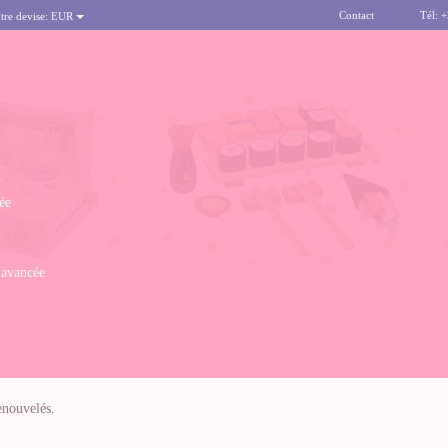
Contact
Tél: 
tre devise:
EUR
ée
 avancée
renouvelés.