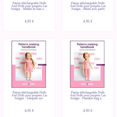
Patron téléchargeable Dolls
Patron téléchargeable Dolls
And Dolls pour poupées Las
And Dolls pour poupées Las
Amigas - Maillot de bain avec
Amigas - Bikini avec paréo
serviette
4,95 €
4,95 €
Patron téléchargeable Dolls
Patron téléchargeable Dolls
And Dolls pour poupées Las
And Dolls pour poupées Las
Amigas - Salopette avec
Amigas - Pantalon long avec
chemisier col rond
chemisier réversible
4,95 €
4,95 €