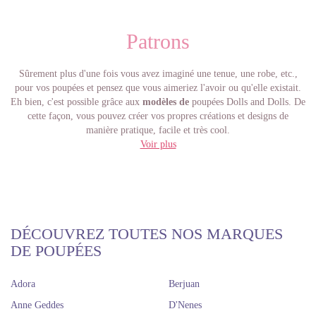
Patrons
Sûrement plus d'une fois vous avez imaginé une tenue, une robe, etc.,
pour vos poupées et pensez que vous aimeriez l'avoir ou qu'elle existait.
Eh bien, c'est possible grâce aux
modèles de
poupées Dolls and Dolls. De
cette façon, vous pouvez créer vos propres créations et designs de
manière pratique, facile et très cool.
Achetez et téléchargez des modèles de poupées
Voir plus
Il est très facile de fabriquer des vêtements de poupée avec les
modèles
téléchargeables de Dolls and Dolls, et vous n'aurez pas à attendre que
l'envoi arrive, c'est encore plus pratique. La seule chose que vous avez à
faire est de le payer et de le télécharger à partir de notre site Web, aussi
simple que cela. De cette façon, vous aurez toujours ces modèles de
poupées sous la main chaque fois que vous en aurez besoin et créez vos
DÉCOUVREZ TOUTES NOS MARQUES
propres créations.
DE POUPÉES
Il y a des gens qui aiment acheter des vêtements de poupée que nous
avons disponibles sur notre site Web. Mais il y en a d'autres qui sont très
Adora
Berjuan
habiles et aiment coudre pour créer des vêtements super fashion pour
leurs poupées de collection. Bien que cela puisse être difficile à faire si
Anne Geddes
D'Nenes
vous n'avez pas les compétences nécessaires pour mesurer, couper,