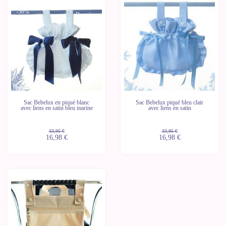
-50%
-50%
Dernières
Dernières
unités
unités
Sac Bebelux en piqué blanc
Sac Bebelux piqué bleu clair
avec liens en satin bleu marine
avec liens en satin
33,95 €
33,95 €
16,98 €
16,98 €
-50%
Dernières
unités