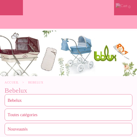
0
ACCUEIL
>
BEBELUX
Bebelux