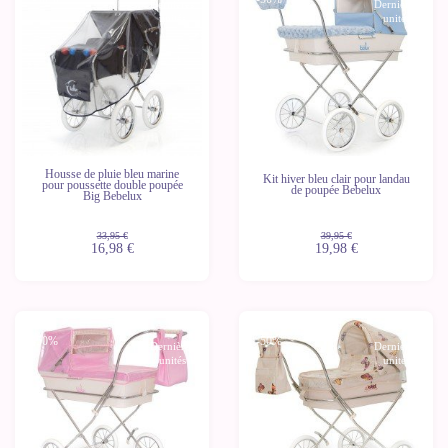
Dernières
Dernières
unités
unités
Housse de pluie bleu marine
Kit hiver bleu clair pour landau
pour poussette double poupée
de poupée Bebelux
Big Bebelux
33,95 €
39,95 €
16,98 €
19,98 €
-50%
-50%
Dernières
Dernières
unités
unités