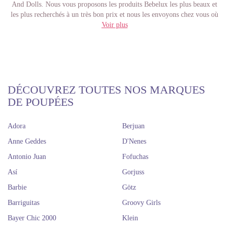
And Dolls. Nous vous proposons les produits Bebelux les plus beaux et
les plus recherchés à un très bon prix et nous les envoyons chez vous où
que vous soyez.
Voir plus
Les poussettes Bebelux sont des répliques exactes des poussettes de style
anglais. Ils sont fabriqués à la main avec les mêmes processus de
production et avec des matériaux de très haute qualité. Tous ses jouets
sont fabriqués à Andoain, dans la province de Guipúzcoa, en Espagne.
Beaucoup d'entre nous se souviennent sûrement de notre enfance avec
beaucoup d'affection, surtout lorsque ces jouets devenus attachants
DÉCOUVREZ TOUTES NOS MARQUES
viennent à l'esprit. Il n'est même pas rare que plusieurs d'entre nous les
DE POUPÉES
conservent avec grand soin, dans certains cas les remettent à nos enfants
et d'autres les conservent dans une collection.
Adora
Achetez des landaus et poussettes
Berjuan
Anne Geddes
D'Nenes
Bebelux, fabriqués en Espagne
Antonio Juan
Fofuchas
Así
Gorjuss
Barbie
Götz
Barriguitas
Groovy Girls
Bayer Chic 2000
Klein