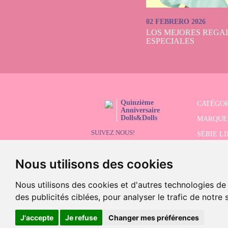
02 FEBRERO 2026
LOS MEJORES REGAL
ESPECIALES
Quinzième
CATÉGOR
Anniversaire
Dolls&Dolls
MARQUE
SUIVEZ NOUS!
SÉRIE L
RECHER
Nous utilisons des cookies
SOLDES
Nous utilisons des cookies et d'autres technologies de
des publicités ciblées, pour analyser le trafic de notre
©2026 Doll
J'accepte
Je refuse
Changer mes préférences