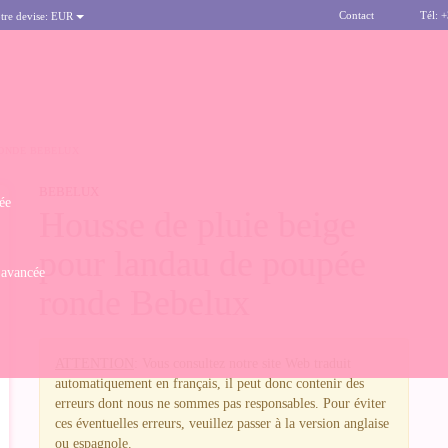
Contact
Tél: 
tre devise:
EUR
RONDE BEBELUX
BEBELUX
ée
Housse de pluie beige
pour landau de poupée
 avancée
ronde Bebelux
ATTENTION
: Vous consultez notre site Web traduit
automatiquement en français, il peut donc contenir des
erreurs dont nous ne sommes pas responsables. Pour éviter
ces éventuelles erreurs, veuillez passer à la version anglaise
ou espagnole.