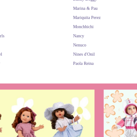
Marina & Pau
Mariquita Perez
Monchhichi
rls
Nancy
Nenuco
el
Nines d'Onil
y
Paola Reina