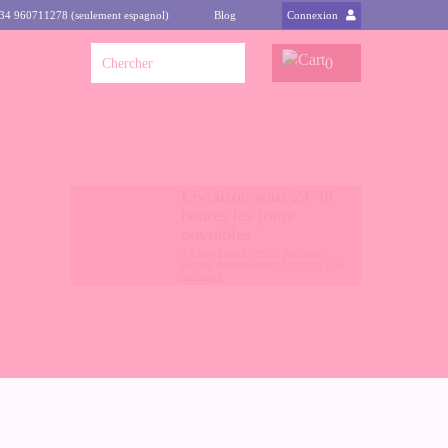
+34 960711278 (seulement espagnol)
Blog
Connexion
0
Livraison sous 24/48
heures les jours
ouvrables
* Expéditions vers la péninsule
(autres destinations
cliquez ici
- en
anglais-)