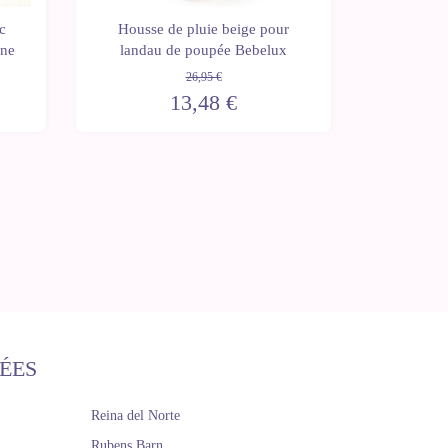
Housse
c
Housse de pluie beige pour
pouss
ine
landau de poupée Bebelux
26,95 €
13,48 €
ÉES
Reina del Norte
Rubens Barn