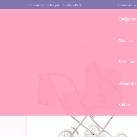
Choisissez votre langue:
FRANÇAIS
Choisissez vo
Catégories
Marques
ACCUEIL
>
HOUSSE DE PLUIE BEIGE POUR LANDAU DE POUPÉE 
Série limit
-50%
Recherche
Soldes