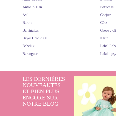
Antonio Juan
Fofuchas
Así
Gorjuss
Barbie
Götz
Barriguitas
Groovy Gi
Bayer Chic 2000
Klein
Bebelux
Label Lab
Berenguer
Lalaloops
LES DERNIÈRES
NOUVEAUTÉS
ET BIEN PLUS
ENCORE SUR
NOTRE BLOG