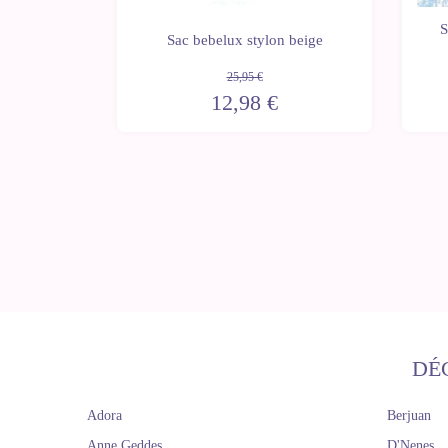
ge pour
S
 ronde
Sac bebelux stylon beige
25,95 €
12,98 €
DÉ
Adora
Berjuan
Anne Geddes
D'Nenes