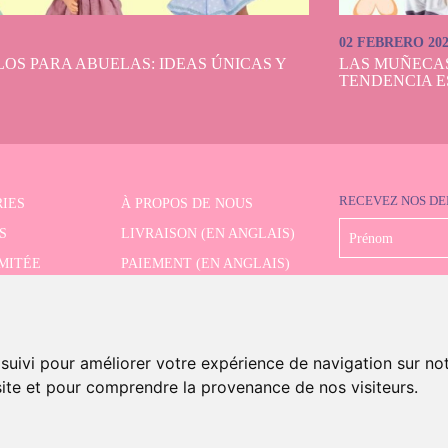
02 FEBRERO 20
OS PARA ABUELAS: IDEAS ÚNICAS Y
LAS MUÑECA
TENDENCIA E
RECEVEZ NOS DE
IES
À PROPOS DE NOUS
S
LIVRAISON (EN ANGLAIS)
IMITÉE
PAIEMENT (EN ANGLAIS)
CHE AVANCÉE
RETRAIT (EN ANGLAIS)
CONTACT
 suivi pour améliorer votre expérience de navigation sur no
 site et pour comprendre la provenance de nos visiteurs.
s And Dolls. Tous les droits sont réservés.
Mention légale (en anglais)
.
Politique de cookies (