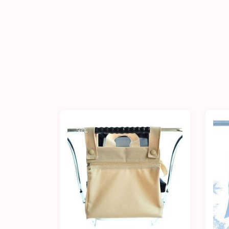
-50%
-5