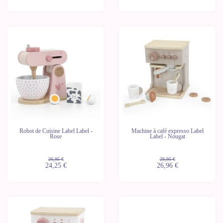
-10%
-10%
Robot de Cuisine Label Label -
Machine à café expresso Label
Rose
Label - Nougat
26,95 €
29,95 €
24,25 €
26,96 €
-10%
-10%