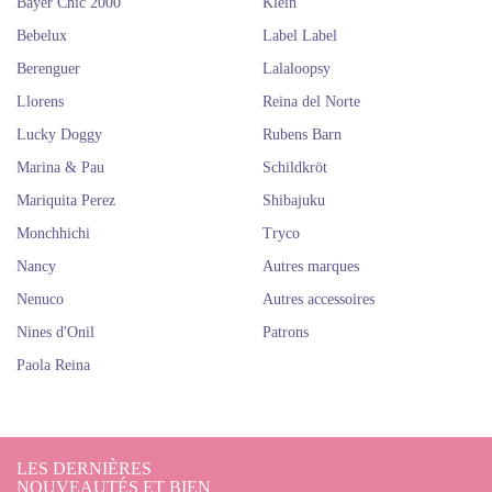
Bayer Chic 2000
Klein
Bebelux
Label Label
Berenguer
Lalaloopsy
Llorens
Reina del Norte
Lucky Doggy
Rubens Barn
Marina & Pau
Schildkröt
Mariquita Perez
Shibajuku
Monchhichi
Tryco
Nancy
Autres marques
Nenuco
Autres accessoires
Nines d'Onil
Patrons
Paola Reina
LES DERNIÈRES
NOUVEAUTÉS ET BIEN