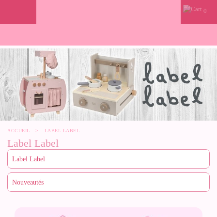
0
ACCUEIL
>
LABEL LABEL
Label Label