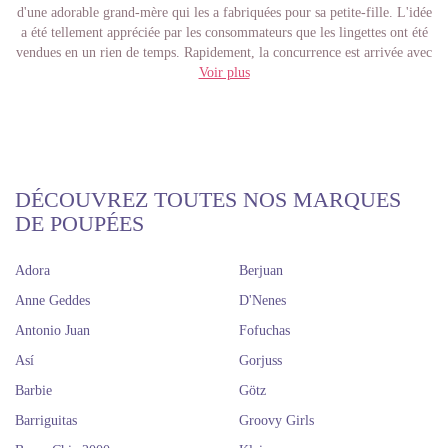
d'une adorable grand-mère qui les a fabriquées pour sa petite-fille. L'idée
a été tellement appréciée par les consommateurs que les lingettes ont été
vendues en un rien de temps. Rapidement, la concurrence est arrivée avec
ses propres lingettes, ses nounours et ses couches labellisées, si bien que
Voir plus
la marque n'était plus aussi unique. La marque n'était donc plus aussi
unique. Elle devait innover à tout prix. Après les lingettes originales, les
figurines d'animaux et de nombreux autres modèles, il était temps de
changer le style de Label-Label. Le résultat est un style entièrement
nouveau, adapté aux préoccupations des parents d'aujourd'hui. Couleurs
tendance, choix de matériaux respectueux de l'environnement, durabilité
DÉCOUVREZ TOUTES NOS MARQUES
? Avec cette "mentalité", Label-Label renaît fin 2019 et apporte une
DE POUPÉES
collection durable de jouets en bois. Ils continuent à travailler chaque
jour pour étoffer cette collection, mais aussi d'autres !
Adora
Berjuan
Anne Geddes
D'Nenes
Antonio Juan
Fofuchas
Así
Gorjuss
Barbie
Götz
Barriguitas
Groovy Girls