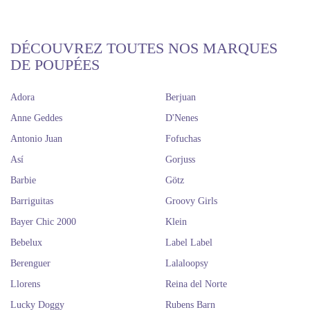
figurines d'animaux et de nombreux autres modèles, il était temps de
changer le style de Label-Label. Le résultat est un style entièrement
nouveau, adapté aux préoccupations des parents d'aujourd'hui. Couleurs
tendance, choix de matériaux respectueux de l'environnement, durabilité
DÉCOUVREZ TOUTES NOS MARQUES
? Avec cette "mentalité", Label-Label renaît fin 2019 et apporte une
DE POUPÉES
collection durable de jouets en bois. Ils continuent à travailler chaque
jour pour étoffer cette collection, mais aussi d'autres !
Adora
Berjuan
Anne Geddes
D'Nenes
Antonio Juan
Fofuchas
Así
Gorjuss
Barbie
Götz
Barriguitas
Groovy Girls
Bayer Chic 2000
Klein
Bebelux
Label Label
Berenguer
Lalaloopsy
Llorens
Reina del Norte
Lucky Doggy
Rubens Barn