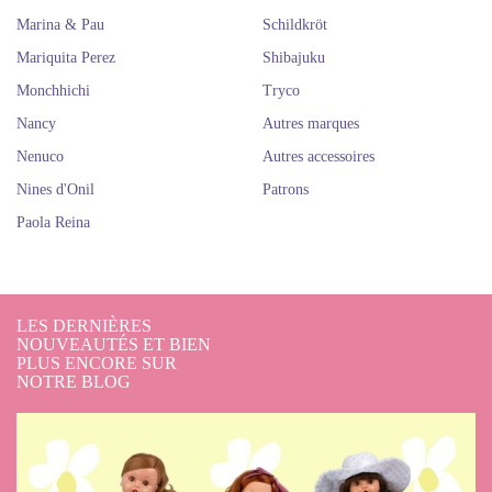
Marina & Pau
Schildkröt
Mariquita Perez
Shibajuku
Monchhichi
Tryco
Nancy
Autres marques
Nenuco
Autres accessoires
Nines d'Onil
Patrons
Paola Reina
LES DERNIÈRES
NOUVEAUTÉS ET BIEN
PLUS ENCORE SUR
NOTRE BLOG