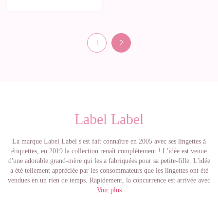
1
2
Label Label
La marque Label Label s'est fait connaître en 2005 avec ses lingettes à
étiquettes, en 2019 la collection renaît complètement ! L'idée est venue
d'une adorable grand-mère qui les a fabriquées pour sa petite-fille. L'idée
a été tellement appréciée par les consommateurs que les lingettes ont été
vendues en un rien de temps. Rapidement, la concurrence est arrivée avec
ses propres lingettes, ses nounours et ses couches labellisées, si bien que
Voir plus
la marque n'était plus aussi unique. La marque n'était donc plus aussi
unique. Elle devait innover à tout prix. Après les lingettes originales, les