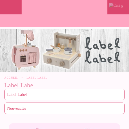
0
ACCUEIL
>
LABEL LABEL
Label Label