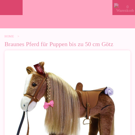
0
HOME
>
Braunes Pferd für Puppen bis zu 50 cm Götz