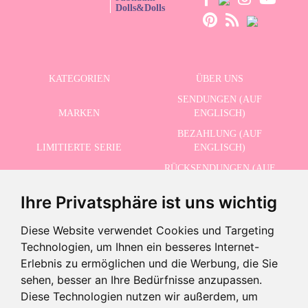
Dolls&Dolls
KATEGORIEN
ÜBER UNS
SENDUNGEN (AUF
MARKEN
ENGLISCH)
BEZAHLUNG (AUF
LIMITIERTE SERIE
ENGLISCH)
RÜCKSENDUNGEN (AUF
ERWEITERTE SUCHE
ENGLISCH)
Ihre Privatsphäre ist uns wichtig
SCHLUSSVERKAUF
KONTAKT
Diese Website verwendet Cookies und Targeting
Technologien, um Ihnen ein besseres Internet-
ERHALTEN SIE UNSERE NEUESTEN NACHRICHTEN AUF ENGLISCH
Erlebnis zu ermöglichen und die Werbung, die Sie
sehen, besser an Ihre Bedürfnisse anzupassen.
Diese Technologien nutzen wir außerdem, um