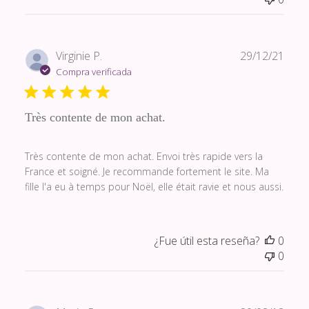
Fech
Virginie P.
29/12/21
de
Compra verificada
publi
Très contente de mon achat.
Très contente de mon achat. Envoi très rapide vers la
France et soigné. Je recommande fortement le site. Ma
fille l'a eu à temps pour Noël, elle était ravie et nous aussi.
¿Fue útil esta reseña?
0
0