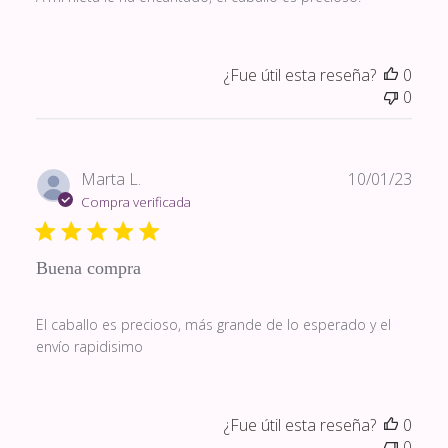
¿Fue útil esta reseña?
0
0
Fech
Marta L.
10/01/23
de
Compra verificada
publi
Buena compra
El caballo es precioso, más grande de lo esperado y el
envío rapidisimo
¿Fue útil esta reseña?
0
0