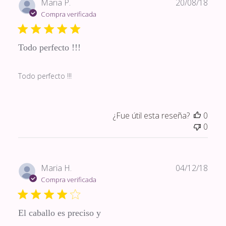
Fech
Maria P.
20/08/18
de
Compra verificada
publi
Todo perfecto !!!
Todo perfecto !!!
¿Fue útil esta reseña?
0
0
Fech
Maria H.
04/12/18
de
Compra verificada
publi
El caballo es preciso y