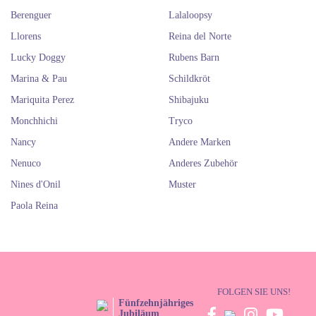
Berenguer
Lalaloopsy
Llorens
Reina del Norte
Lucky Doggy
Rubens Barn
Marina & Pau
Schildkröt
Mariquita Perez
Shibajuku
Monchhichi
Tryco
Nancy
Andere Marken
Nenuco
Anderes Zubehör
Nines d'Onil
Muster
Paola Reina
FOLGEN SIE UNS!
Fünfzehnjähriges
Jubiläum