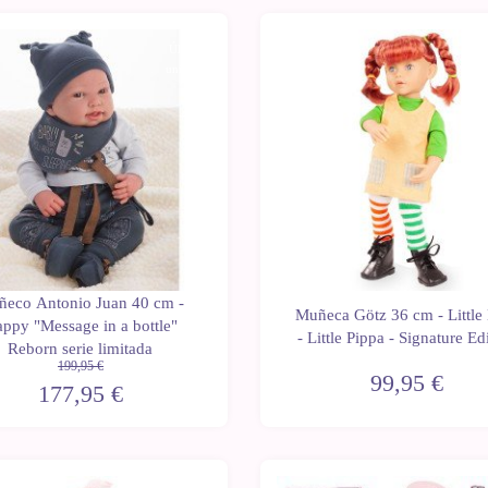
Últimas
Novedad
unidades
eco Antonio Juan 40 cm -
Muñeca Götz 36 cm - Little
ppy "Message in a bottle"
- Little Pippa - Signature Ed
Reborn serie limitada
199,95 €
99,95 €
177,95 €