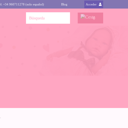
el: +34 960711278 (solo español)
Blog
Acceder
0
.