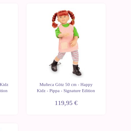
Próxima
Próxima
Sin
Sin
Novedad
mente
mente
stock
stock
 Kidz
Muñeca Götz 50 cm - Happy
ition
Kidz - Pippa - Signature Edition
119,95 €