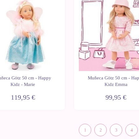
Sin
stock
ñeca Götz 50 cm - Happy
Muñeca Götz 50 cm - Ha
Kidz - Marie
Kidz Emma
119,95 €
99,95 €
1
2
3
4