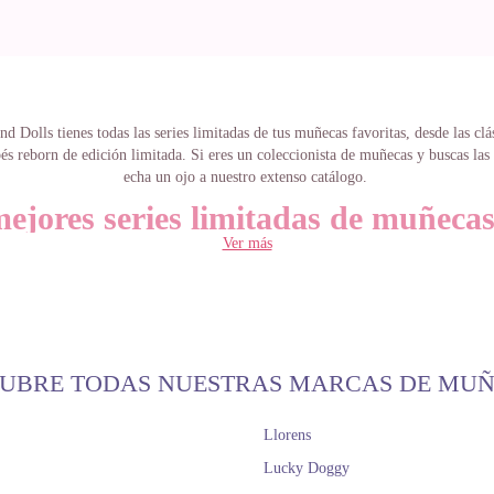
nd Dolls tienes todas las series limitadas de tus muñecas favoritas, desde las clá
és reborn de edición limitada. Si eres un coleccionista de muñecas y buscas las
echa un ojo a nuestro extenso catálogo.
ejores series limitadas de muñeca
Ver más
regalar o coleccionar
 son clásicas y atemporales, incluso nuestras madres o abuelas jugaron con ell
larles esa misma que tenían entonces. O quizá la queremos para nosotros, porq
 encanto. Si lo que buscas son
series limitadas
en muñecas de colección, en Doll
encuentras.
UBRE TODAS NUESTRAS MARCAS DE MU
tratándose de
series limitadas
te encantará conocer la colección que tenemos t
onio Juan o Así como de la preciosa y dulce Mariquita Pérez. Las primeras ser
Llorens
gestos y expresiones tan suyas, mientras que la segunda será ideal para la eterna
Lucky Doggy
entro. No olvides que también contamos con accesorios, ropita y peanas para 
coleccionables.