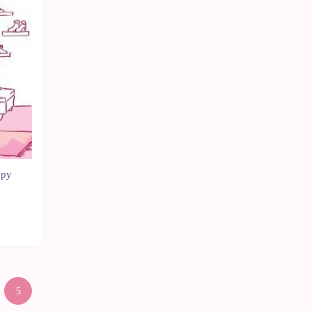
Sin
stock
ppy
5