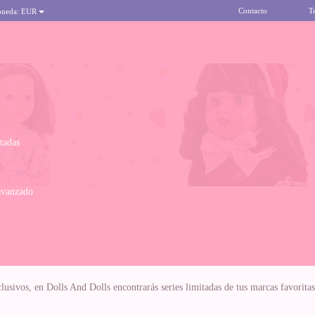
Contacto
T
oneda:
EUR
itadas
avanzado
usivos, en Dolls And Dolls encontrarás series limitadas de tus marcas favoritas