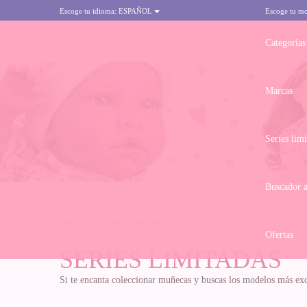
Escoge tu idioma:
ESPAÑOL
Escoge tu m
Categorías
Marcas
Series lim
Buscador 
INICIO
>
SERIES LIMITADAS
Ofertas
SERIES LIMITADAS
Si te encanta coleccionar muñecas y buscas los modelos más excl