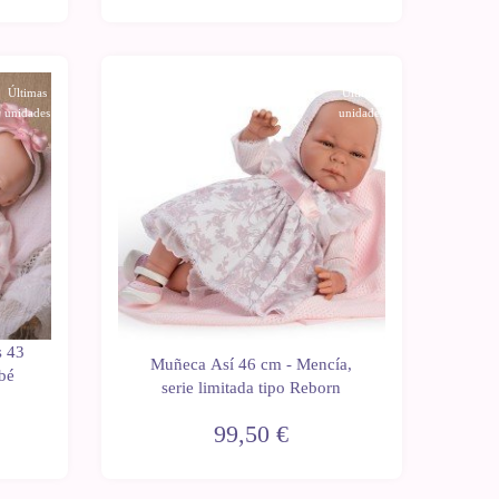
Últimas
Últimas
unidades
unidades
s 43
Muñeca Así 46 cm - Mencía,
bé
serie limitada tipo Reborn
99,50 €