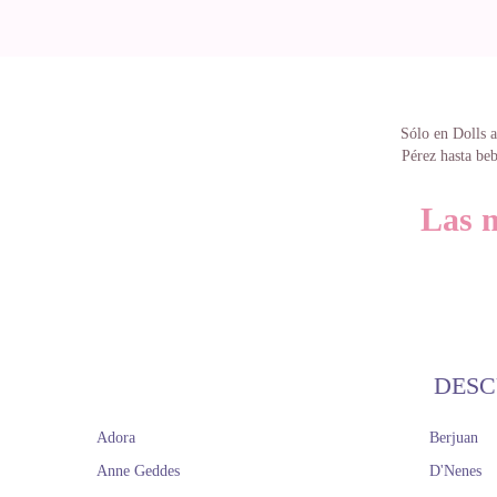
Sólo en Dolls a
Pérez hasta beb
Las m
Algunas muñecas
volver a rega
atrapar por su
DESC
Por supuesto, 
Reborn de Ant
Adora
Berjuan
bebés, con sus 
Anne Geddes
D'Nenes
llevamos d