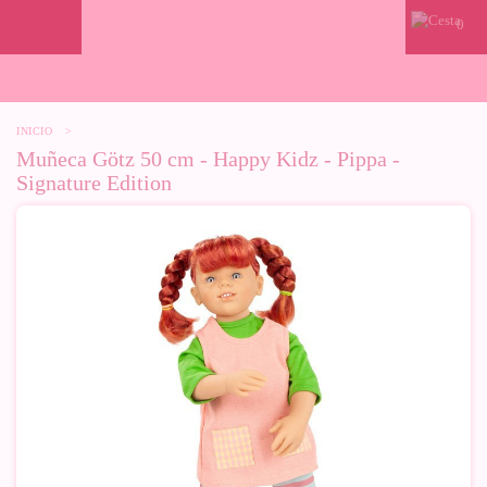
0
INICIO
>
Muñeca Götz 50 cm - Happy Kidz - Pippa -
Signature Edition
Próxima
mente