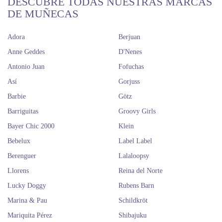
DESCUBRE TODAS NUESTRAS MARCAS
DE MUÑECAS
Adora
Berjuan
Anne Geddes
D'Nenes
Antonio Juan
Fofuchas
Así
Gorjuss
Barbie
Götz
Barriguitas
Groovy Girls
Bayer Chic 2000
Klein
Bebelux
Label Label
Berenguer
Lalaloopsy
Llorens
Reina del Norte
Lucky Doggy
Rubens Barn
Marina & Pau
Schildkröt
Mariquita Pérez
Shibajuku