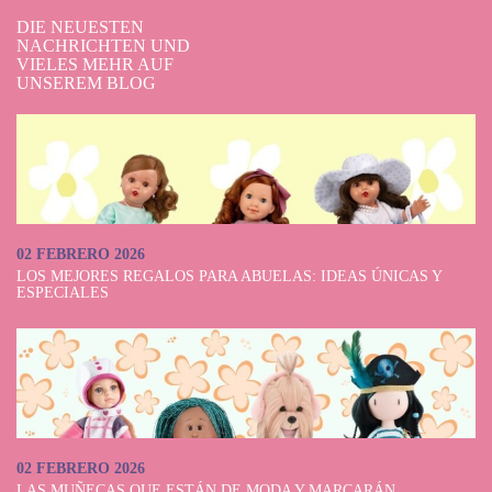
DIE NEUESTEN
NACHRICHTEN UND
VIELES MEHR AUF
UNSEREM BLOG
02 FEBRERO 2026
LOS MEJORES REGALOS PARA ABUELAS: IDEAS ÚNICAS Y
ESPECIALES
02 FEBRERO 2026
LAS MUÑECAS QUE ESTÁN DE MODA Y MARCARÁN