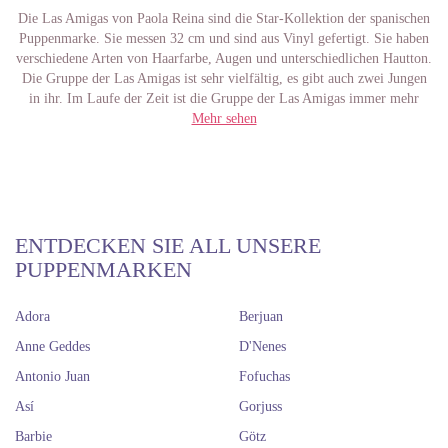
Die Las Amigas von Paola Reina sind die Star-Kollektion der spanischen
Puppenmarke. Sie messen 32 cm und sind aus Vinyl gefertigt. Sie haben
verschiedene Arten von Haarfarbe, Augen und unterschiedlichen Hautton.
Die Gruppe der Las Amigas ist sehr vielfältig, es gibt auch zwei Jungen
in ihr. Im Laufe der Zeit ist die Gruppe der Las Amigas immer mehr
Mehr sehen
gewachsen.
Diese schönen Puppen sind einer der Favoriten von Sammlern und
Kindern, die Puppen lieben. Sie haben viel Zubehör und deshalb ist es
toll, mit ihnen zu spielen. Da ihre Größe nicht übermäßig groß ist,
können Sammler sie leicht ausstellen oder in ihrem Haus aufbewahren.
Wir können verschiedene Las Amigas als Asiaten, Kaukasier oder
Afrikaner - unter anderem - finden. Das ist großartig, da sie in der
ENTDECKEN SIE ALL UNSERE
ganzen Welt verkauft werden und mit den Kindern identifiziert werden
PUPPENMARKEN
können, für die sie bestimmt sind. Außerdem werden Sammler jede Las
Amigas Puppe anders als die anderen in ihrer Sammlung haben.
Adora
Berjuan
Es gibt Las Amigas in verschiedenen, sehr lustigen Ausführungen, wie
z.B. Las Amigas Berufe (Lehrerin, Krankenschwester, Schülerin ...) oder
Anne Geddes
D'Nenes
Las Amigas Ballerinas. Jedes Jahr überrascht die Marke Paola Reina mit
Antonio Juan
Fofuchas
neuen tollen Las Amigas, die Sie sicher gerne haben möchten. Diese
Puppen fördern die Aktivität und das Lernen der Kinder. Sie werden es
Así
Gorjuss
lieben, mit ihnen zu spielen!
Barbie
Götz
Sie können Las Amigas auch ohne Kleidung kaufen, um sie mit dem