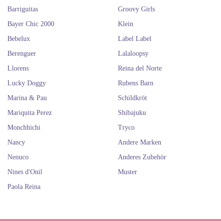
Zubehör, das Sie auf unserer Website finden können, nach Belieben
Barriguitas
Groovy Girls
anzuziehen.
Bayer Chic 2000
Klein
Wenn Sie die Las Amigas Puppen von Paola Reina geliebt haben, dürfen
Sie die
Berjuan
und
Antonio Juan
nicht verpassen. Sie werden die Puppen
Bebelux
Label Label
und das Zubehör lieben!
Berenguer
Las Amigas von Paola Reina
Lalaloopsy
Llorens
Reina del Norte
online kaufen. Spanische Puppen
Lucky Doggy
Rubens Barn
von Paola Reina.
Marina & Pau
Schildkröt
Mariquita Perez
Shibajuku
Monchhichi
Tryco
Nancy
Andere Marken
Nenuco
Anderes Zubehör
Nines d'Onil
Muster
Paola Reina