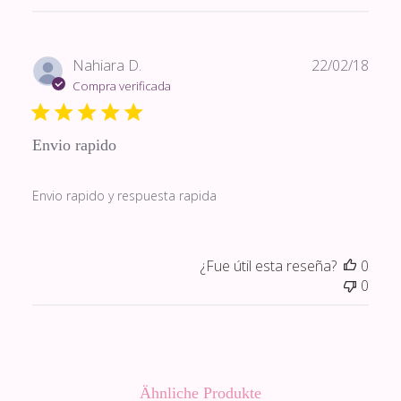
Fech
Nahiara D.
22/02/18
de
Compra verificada
publi
Envio rapido
Envio rapido y respuesta rapida
¿Fue útil esta reseña?
0
0
Ähnliche Produkte