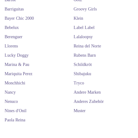
Barriguitas
Groovy Girls
Bayer Chic 2000
Klein
Bebelux
Label Label
Berenguer
Lalaloopsy
Llorens
Reina del Norte
Lucky Doggy
Rubens Barn
Marina & Pau
Schildkröt
Mariquita Perez
Shibajuku
Monchhichi
Tryco
Nancy
Andere Marken
Nenuco
Anderes Zubehör
Nines d'Onil
Muster
Paola Reina