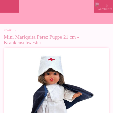
0
HOME
>
Mini Mariquita Pérez Puppe 21 cm -
Krankenschwester