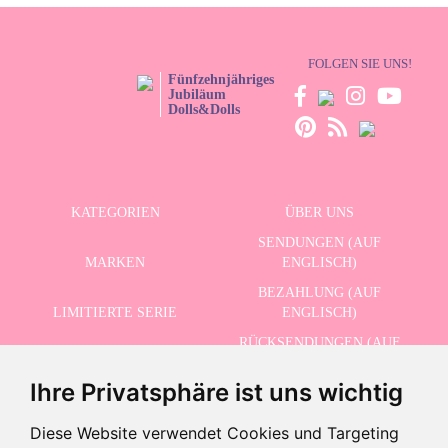
FOLGEN SIE UNS!
Fünfzehnjähriges
Jubiläum
Dolls&Dolls
KATEGORIEN
ÜBER UNS
SENDUNGEN (AUF
MARKEN
ENGLISCH)
BEZAHLUNG (AUF
LIMITIERTE SERIE
ENGLISCH)
RÜCKSENDUNGEN (AUF
ERWEITERTE SUCHE
ENGLISCH)
Ihre Privatsphäre ist uns wichtig
SCHLUSSVERKAUF
KONTAKT
Diese Website verwendet Cookies und Targeting