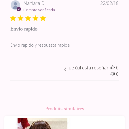
Fech
Nahiara D.
22/02/18
de
Compra verificada
publi
Envio rapido
Envio rapido y respuesta rapida
¿Fue útil esta reseña?
0
0
Produits similaires