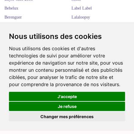
Bebelux
Label Label
Berenguer
Lalaloopsy
Llorens
Reina del Norte
Nous utilisons des cookies
Lucky Doggy
Rubens Barn
Marina & Pau
Schildkröt
Nous utilisons des cookies et d'autres
Mariquita Perez
Shibajuku
technologies de suivi pour améliorer votre
Monchhichi
expérience de navigation sur notre site, pour vous
Tryco
montrer un contenu personnalisé et des publicités
Nancy
Autres marques
ciblées, pour analyser le trafic de notre site et
Nenuco
Autres accessoires
-
pour comprendre la provenance de nos visiteurs.
+
34,99 €
Nines d'Onil
Patrons
J'accepte
Paola Reina
Je refuse
Ajouter au panier
Changer mes préférences
EN STOCK
Produit disponible.