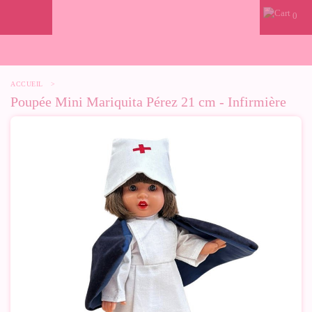
0
ACCUEIL
>
Poupée Mini Mariquita Pérez 21 cm - Infirmière