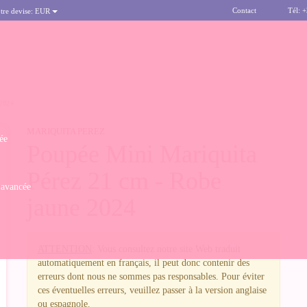
Contact
Tél: 
tre devise:
EUR
2024
MARIQUITA PEREZ
ée
Poupée Mini Mariquita
Pérez 21 cm - Robe
 avancée
jaune 2024
ATTENTION
: Vous consultez notre site Web traduit
automatiquement en français, il peut donc contenir des
erreurs dont nous ne sommes pas responsables. Pour éviter
ces éventuelles erreurs, veuillez passer à la version anglaise
ou espagnole.