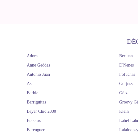
DÉ
Adora
Berjuan
Anne Geddes
D'Nenes
Antonio Juan
Fofuchas
Así
Gorjuss
Barbie
Götz
Barriguitas
Groovy Gi
Bayer Chic 2000
Klein
Bebelux
Label Lab
Berenguer
Lalaloops