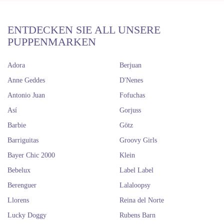
ENTDECKEN SIE ALL UNSERE
PUPPENMARKEN
Adora
Berjuan
Anne Geddes
D'Nenes
Antonio Juan
Fofuchas
Así
Gorjuss
Barbie
Götz
Barriguitas
Groovy Girls
Bayer Chic 2000
Klein
Bebelux
Label Label
Berenguer
Lalaloopsy
Llorens
Reina del Norte
Lucky Doggy
Rubens Barn