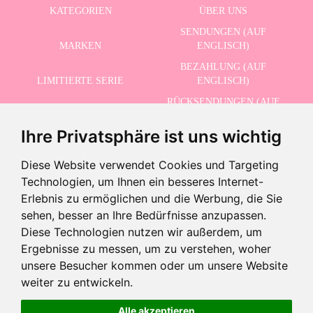
KATEGORIEN
ÜBER UNS
SENDUNGEN (AUF
MARKEN
ENGLISCH)
BEZAHLUNG (AUF
LIMITIERTE SERIE
ENGLISCH)
RÜCKSENDUNGEN (AUF
ERWEITERTE SUCHE
ENGLISCH)
Ihre Privatsphäre ist uns wichtig
SCHLUSSVERKAUF
KONTAKT
Diese Website verwendet Cookies und Targeting
Technologien, um Ihnen ein besseres Internet-
ERHALTEN SIE UNSERE NEUESTEN NACHRICHTEN AUF ENGLISCH
Erlebnis zu ermöglichen und die Werbung, die Sie
sehen, besser an Ihre Bedürfnisse anzupassen.
Diese Technologien nutzen wir außerdem, um
Ergebnisse zu messen, um zu verstehen, woher
Ich akzeptiere die Datenschutzbestimmungen
unsere Besucher kommen oder um unsere Website
-
weiter zu entwickeln.
+
34,99 €
Alle akzeptieren