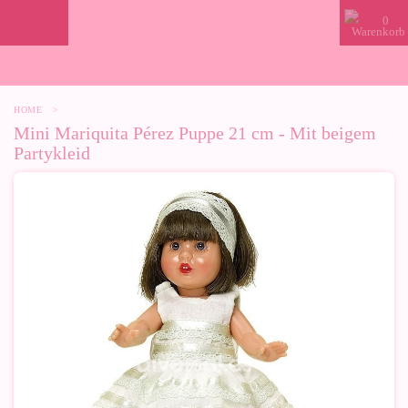
0
HOME
>
Mini Mariquita Pérez Puppe 21 cm - Mit beigem
Partykleid