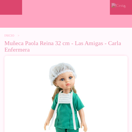
0
INICIO
>
Muñeca Paola Reina 32 cm - Las Amigas - Carla
Enfermera