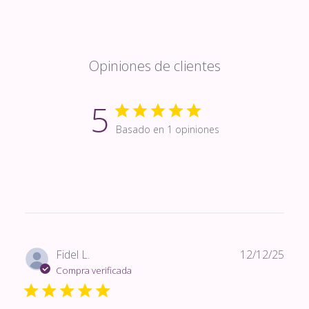
Opiniones de clientes
5
Basado en 1 opiniones
Fech
Fidel L.
12/12/25
de
Compra verificada
publi