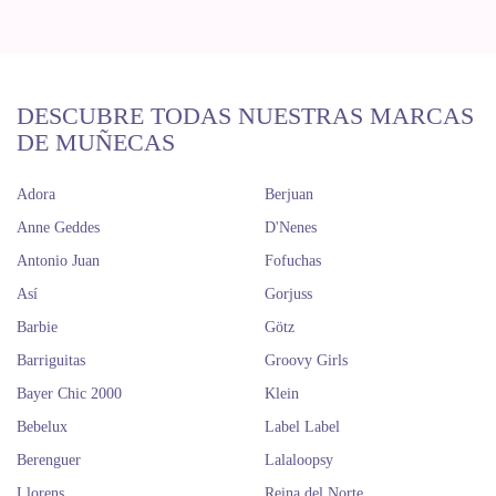
DESCUBRE TODAS NUESTRAS MARCAS
DE MUÑECAS
Adora
Berjuan
Anne Geddes
D'Nenes
Antonio Juan
Fofuchas
Así
Gorjuss
Barbie
Götz
Barriguitas
Groovy Girls
Bayer Chic 2000
Klein
Bebelux
Label Label
Berenguer
Lalaloopsy
Llorens
Reina del Norte