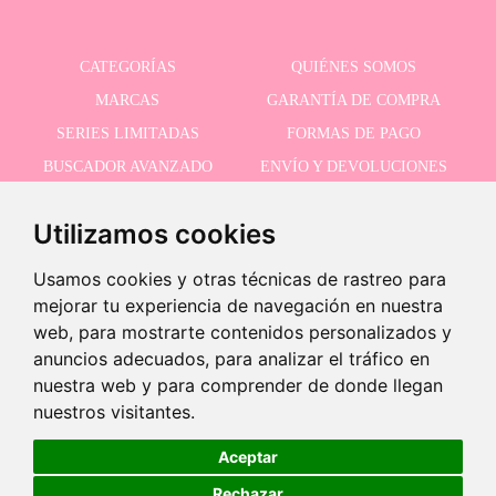
CATEGORÍAS
QUIÉNES SOMOS
MARCAS
GARANTÍA DE COMPRA
SERIES LIMITADAS
FORMAS DE PAGO
BUSCADOR AVANZADO
ENVÍO Y DEVOLUCIONES
OFERTAS
CONTACTO
Utilizamos cookies
Usamos cookies y otras técnicas de rastreo para
RECIBE NUESTRAS ÚLTIMAS NOVEDADES
mejorar tu experiencia de navegación en nuestra
web, para mostrarte contenidos personalizados y
anuncios adecuados, para analizar el tráfico en
nuestra web y para comprender de donde llegan
Acepto la política de privacidad
-
nuestros visitantes.
+
46,95 €
Aceptar
Rechazar