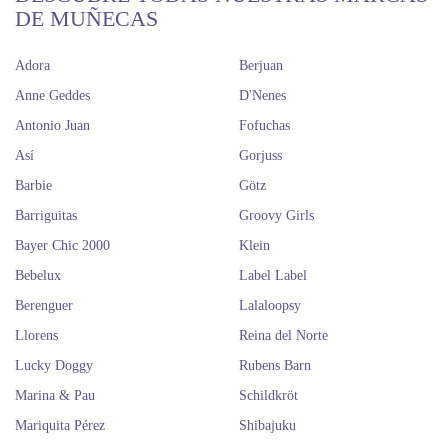
DE MUÑECAS
Adora
Berjuan
Anne Geddes
D'Nenes
Antonio Juan
Fofuchas
Así
Gorjuss
Barbie
Götz
Barriguitas
Groovy Girls
Bayer Chic 2000
Klein
Bebelux
Label Label
Berenguer
Lalaloopsy
Llorens
Reina del Norte
Lucky Doggy
Rubens Barn
Marina & Pau
Schildkröt
Mariquita Pérez
Shibajuku