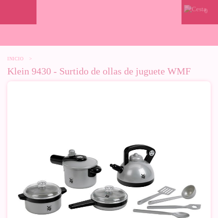
0
INICIO
>
Klein 9430 - Surtido de ollas de juguete WMF
-10%