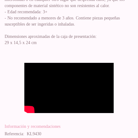
componentes de material sintético no son resistentes al calor.
- Edad recomendada: 3+
- No recomendado a menores de 3 años. Contiene piezas pequeñas
susceptibles de ser ingeridas o inhaladas.
Dimensiones aproximadas de la caja de presentación:
29 x 14,5 x 24 cm
Información y recomendaciones
Referencia:
KL9430