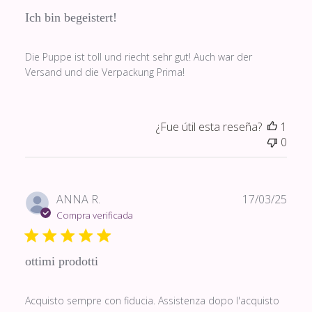
Ich bin begeistert!
Die Puppe ist toll und riecht sehr gut! Auch war der
Versand und die Verpackung Prima!
¿Fue útil esta reseña?
1
0
Fech
ANNA R.
17/03/25
de
Compra verificada
publi
ottimi prodotti
Acquisto sempre con fiducia. Assistenza dopo l'acquisto