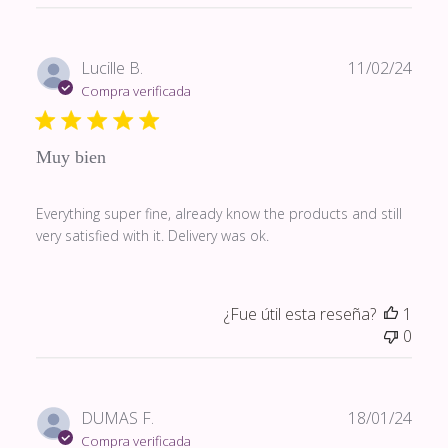
Fech
Lucille B.
11/02/24
de
Compra verificada
publi
Muy bien
Everything super fine, already know the products and still
very satisfied with it. Delivery was ok.
¿Fue útil esta reseña?
1
0
Fech
DUMAS F.
18/01/24
de
Compra verificada