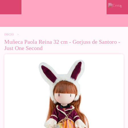
0
INICIO
>
Muñeca Paola Reina 32 cm - Gorjuss de Santoro -
Just One Second