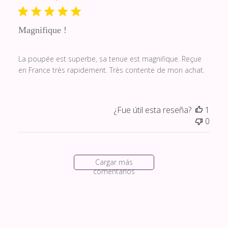
publi
Magnifique !
La poupée est superbe, sa tenue est magnifique. Reçue
en France très rapidement. Très contente de mon achat.
¿Fue útil esta reseña?
1
0
Cargar más
comentarios