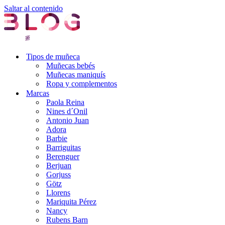
Saltar al contenido
Tipos de muñeca
Muñecas bebés
Muñecas maniquís
Ropa y complementos
Marcas
Paola Reina
Nines d´Onil
Antonio Juan
Adora
Barbie
Barriguitas
Berenguer
Berjuan
Gorjuss
Götz
Llorens
Mariquita Pérez
Nancy
Rubens Barn