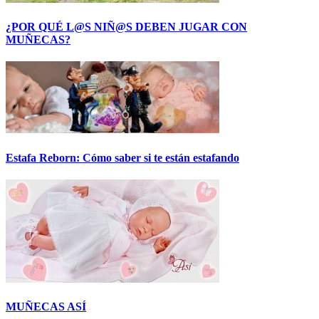
¿POR QUÉ L@S NIÑ@S DEBEN JUGAR CON
MUÑECAS?
Estafa Reborn: Cómo saber si te están estafando
MUÑECAS ASÍ