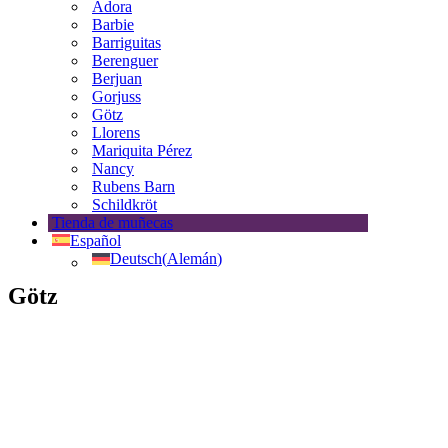
Adora
Barbie
Barriguitas
Berenguer
Berjuan
Gorjuss
Götz
Llorens
Mariquita Pérez
Nancy
Rubens Barn
Schildkröt
Tienda de muñecas
Español
Deutsch
(
Alemán
)
Götz