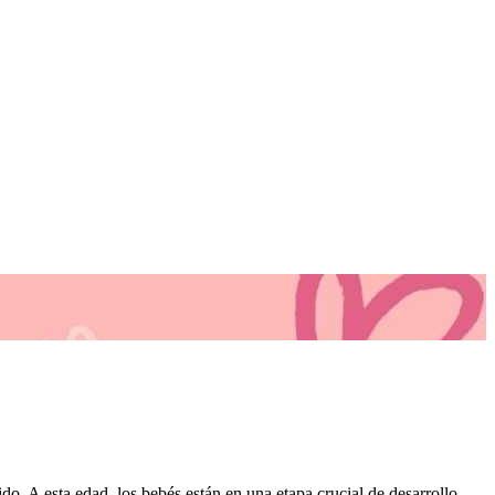
o. A esta edad, los bebés están en una etapa crucial de desarrollo,