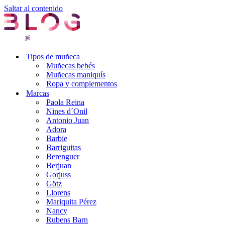
Saltar al contenido
Tipos de muñeca
Muñecas bebés
Muñecas maniquís
Ropa y complementos
Marcas
Paola Reina
Nines d´Onil
Antonio Juan
Adora
Barbie
Barriguitas
Berenguer
Berjuan
Gorjuss
Götz
Llorens
Mariquita Pérez
Nancy
Rubens Barn