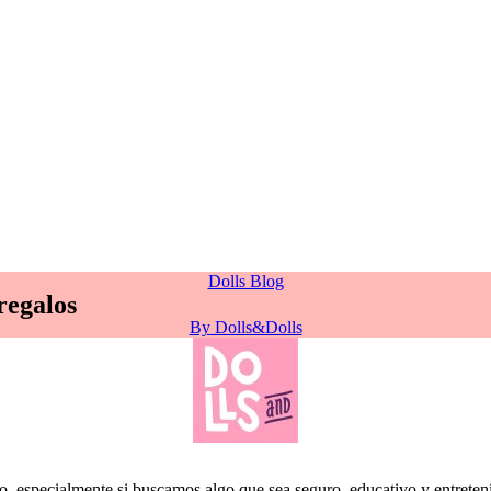
Dolls Blog
regalos
By
Dolls&Dolls
, especialmente si buscamos algo que sea seguro, educativo y entretenid