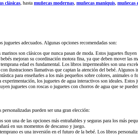
s clásicas
, hasta
muñecas modernas
,
muñecas maniquís
,
muñecas 
os juguetes adecuados. Algunas opciones recomendadas son:
 marinos son clásicos que nunca pasan de moda. Estos juguetes fluyen s
los bebés mejoran su coordinación motora fina, ya que deben mover las ma
e temprana edad es fundamental. Los libros impermeables son una excele
y con ilustraciones llamativas que captan la atención del bebé. Algunos 
tástica para enseñarles a los más pequeños sobre colores, animales o fo
a experimentación, los juguetes de agua interactivos son ideales. Estos
luyen juguetes con roscas o juguetes con chorros de agua que se pueden
s personalizadas pueden ser una gran elección:
s son una de las opciones más entrañables y seguras para los más pequ
añará en sus momentos de descanso y juego.
temprano es una inversión en el futuro de la bebé. Los libros personali