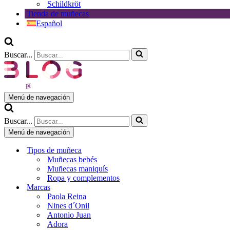
Schildkröt
Tienda de muñecas
Español
Buscar...
Menú de navegación
Buscar...
Menú de navegación
Tipos de muñeca
Muñecas bebés
Muñecas maniquís
Ropa y complementos
Marcas
Paola Reina
Nines d´Onil
Antonio Juan
Adora