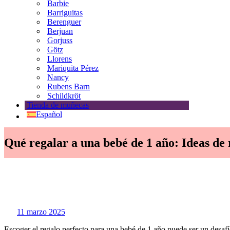
Barbie
Barriguitas
Berenguer
Berjuan
Gorjuss
Götz
Llorens
Mariquita Pérez
Nancy
Rubens Barn
Schildkröt
Tienda de muñecas
Español
Qué regalar a una bebé de 1 año: Ideas de 
11 marzo 2025
Escoger el regalo perfecto para una bebé de 1 año puede ser un desafío