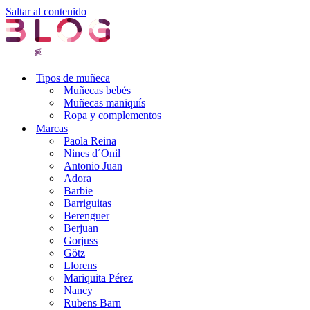
Saltar al contenido
Tipos de muñeca
Muñecas bebés
Muñecas maniquís
Ropa y complementos
Marcas
Paola Reina
Nines d´Onil
Antonio Juan
Adora
Barbie
Barriguitas
Berenguer
Berjuan
Gorjuss
Götz
Llorens
Mariquita Pérez
Nancy
Rubens Barn