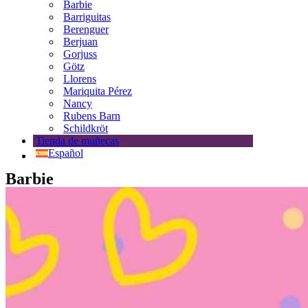
Barbie
Barriguitas
Berenguer
Berjuan
Gorjuss
Götz
Llorens
Mariquita Pérez
Nancy
Rubens Barn
Schildkröt
Tienda de muñecas
Español
Barbie