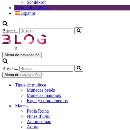
Schildkröt
Tienda de muñecas
Español
Buscar...
Menú de navegación
Buscar...
Menú de navegación
Tipos de muñeca
Muñecas bebés
Muñecas maniquís
Ropa y complementos
Marcas
Paola Reina
Nines d´Onil
Antonio Juan
Adora