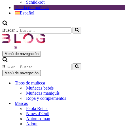
Schildkröt
Tienda de muñecas
Español
Buscar...
Menú de navegación
Buscar...
Menú de navegación
Tipos de muñeca
Muñecas bebés
Muñecas maniquís
Ropa y complementos
Marcas
Paola Reina
Nines d´Onil
Antonio Juan
Adora