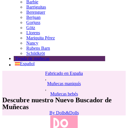
Barbie
Barriguitas
Berenguer
Berjuan
Gorjuss
Götz
Llorens
Mariquita Pérez
Nancy
Rubens Barn
Schildkröt
Tienda de muñecas
Español
Fabricado en España
,
Muñecas maniquís
,
Muñecas bebés
Descubre nuestro Nuevo Buscador de
Muñecas
By
Dolls&Dolls