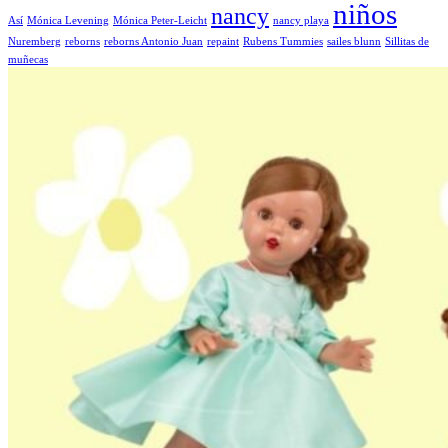
niños
nancy
Así
Mónica Levening
Mónica Peter-Leicht
nancy playa
Nuremberg
reborns
reborns Antonio Juan
repaint
Rubens Tummies
sailes blunn
Sillitas de
muñecas