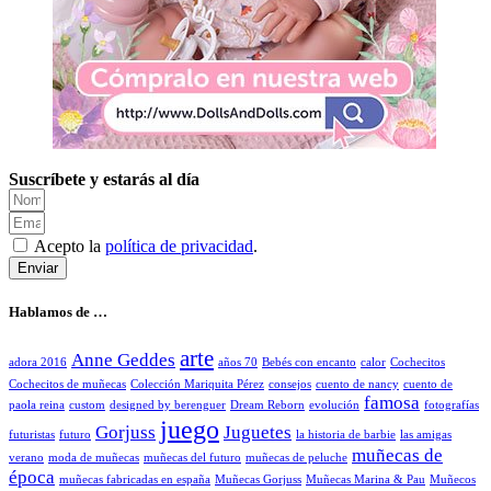
Suscríbete y estarás al día
Acepto la
política de privacidad
.
Enviar
Hablamos de …
arte
Anne Geddes
adora 2016
años 70
Bebés con encanto
calor
Cochecitos
Cochecitos de muñecas
Colección Mariquita Pérez
consejos
cuento de nancy
cuento de
famosa
paola reina
custom
designed by berenguer
Dream Reborn
evolución
fotografías
juego
Gorjuss
Juguetes
futuristas
futuro
la historia de barbie
las amigas
muñecas de
verano
moda de muñecas
muñecas del futuro
muñecas de peluche
época
muñecas fabricadas en españa
Muñecas Gorjuss
Muñecas Marina & Pau
Muñecos