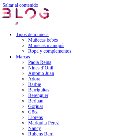
Saltar al contenido
Tipos de muñeca
Muñecas bebés
Muñecas maniquís
Ropa y complementos
Marcas
Paola Reina
Nines d´Onil
Antonio Juan
Adora
Barbie
Barriguitas
Berenguer
Berjuan
Gorjuss
Götz
Llorens
Mariquita Pérez
Nancy
Rubens Barn