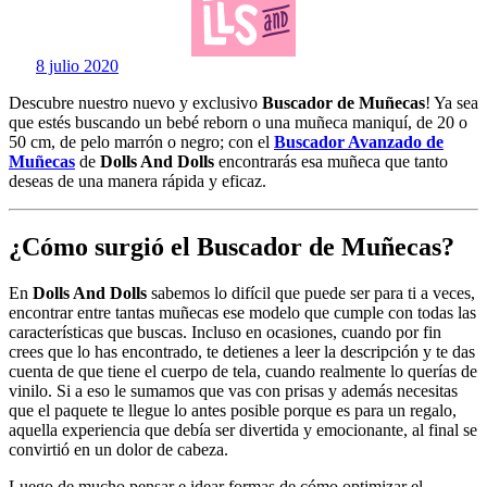
8 julio 2020
Descubre nuestro nuevo y exclusivo
Buscador de Muñecas
! Ya sea
que estés buscando un bebé reborn o una muñeca maniquí, de 20 o
50 cm, de pelo marrón o negro; con el
Buscador Avanzado de
Muñecas
de
Dolls And Dolls
encontrarás esa muñeca que tanto
deseas de una manera rápida y eficaz.
¿Cómo surgió el Buscador de Muñecas?
En
Dolls And Dolls
sabemos lo difícil que puede ser para ti a veces,
encontrar entre tantas muñecas ese modelo que cumple con todas las
características que buscas. Incluso en ocasiones, cuando por fin
crees que lo has encontrado, te detienes a leer la descripción y te das
cuenta de que tiene el cuerpo de tela, cuando realmente lo querías de
vinilo. Si a eso le sumamos que vas con prisas y además necesitas
que el paquete te llegue lo antes posible porque es para un regalo,
aquella experiencia que debía ser divertida y emocionante, al final se
convirtió en un dolor de cabeza.
Luego de mucho pensar e idear formas de cómo optimizar el