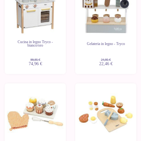
Cucina in legno Tryco -
Gelateria in legno - Tryco
bianco/oro
99,95 €
24,95 €
74,96 €
22,46 €
-10%
-10%