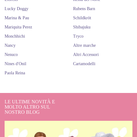
Lucky Doggy
Rubens Barn
Marina & Pau
Schildkröt
Mariquita Perez
Shibajuku
Monchhichi
Tryco
Nancy
Altre marche
Nenuco
Altri Accessori
Nines d'Onil
Cartamodelli
Paola Reina
LE ULTIME NOVITÀ E
MOLTO ALTRO SUL
NOSTRO BLOG