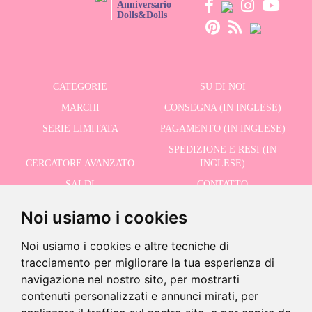
Anniversario
Dolls&Dolls
CATEGORIE
SU DI NOI
MARCHI
CONSEGNA (IN INGLESE)
SERIE LIMITATA
PAGAMENTO (IN INGLESE)
SPEDIZIONE E RESI (IN
CERCATORE AVANZATO
INGLESE)
SALDI
CONTATTO
Noi usiamo i cookies
RICEVI LE NOSTRE ULTIME NOTIZIE IN INGLESE
Noi usiamo i cookies e altre tecniche di
tracciamento per migliorare la tua esperienza di
navigazione nel nostro sito, per mostrarti
contenuti personalizzati e annunci mirati, per
Accetto la Politica sulla Privacy