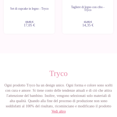
Tagliere di legno con cibo -
Set di cupcake in legno - Tryco
Tryco
18,95 €
15,95 €
17,05 €
14,35 €
Tryco
Ogni prodotto Tryco ha un design unico. Ogni forma e colore sono scelti
con cura e amore. Si tiene conto delle tendenze attuali e di ciò che attira
l'attenzione del bambino. Inoltre, vengono selezionati solo materiali di
alta qualità. Quando alla fine del processo di produzione non sono
soddisfatti al 100% del risultato, ricominciano e modificano il prodotto
fino a raggiungere l'obiettivo desiderato. Ogni prodotto Tryco ha un
Vedi altro
design unico, che risponde alle tendenze attuali.