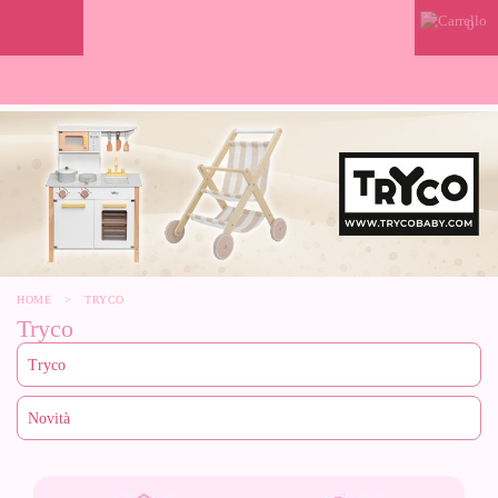
0
HOME
>
TRYCO
Tryco