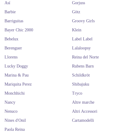
Así
Gorjuss
Barbie
Götz
Barriguitas
Groovy Girls
Bayer Chic 2000
Klein
Bebelux
Label Label
Berenguer
Lalaloopsy
Llorens
Reina del Norte
Lucky Doggy
Rubens Barn
Marina & Pau
Schildkröt
Mariquita Perez
Shibajuku
Monchhichi
Tryco
Nancy
Altre marche
Nenuco
Altri Accessori
Nines d'Onil
Cartamodelli
Paola Reina