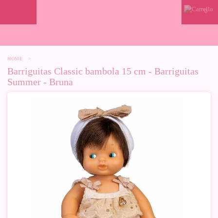
0
HOME
>
Barriguitas Classic bambola 15 cm - Barriguitas
Summer - Bruna