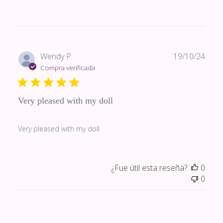
Fech
Wendy P.
19/10/24
de
Compra verificada
publi
Very pleased with my doll
Very pleased with my doll
¿Fue útil esta reseña?
0
0