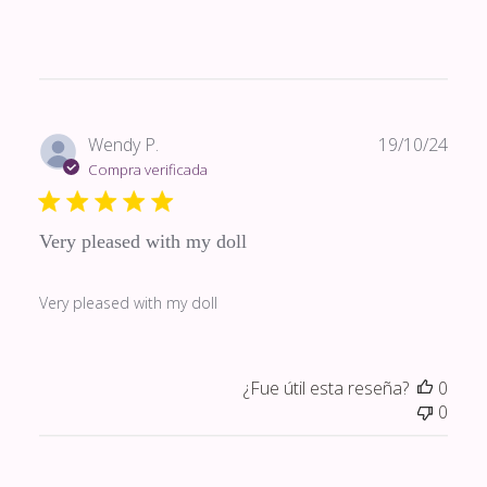
Fech
Wendy P.
19/10/24
de
Compra verificada
publi
Very pleased with my doll
Very pleased with my doll
¿Fue útil esta reseña?
0
0