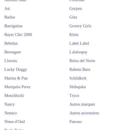
Así
Gorjuss
Barbie
Götz
Barriguitas
Groovy Girls
Bayer Chic 2000
Klein
Bebelux
Label Label
Berenguer
Lalaloopsy
Llorens
Reina del Norte
Lucky Doggy
Rubens Barn
Marina & Pau
Schildkröt
Mariquita Perez
Shibajuku
Monchhichi
Tryco
Nancy
Autres marques
Nenuco
Autres accessoires
Nines d'Onil
Patrons