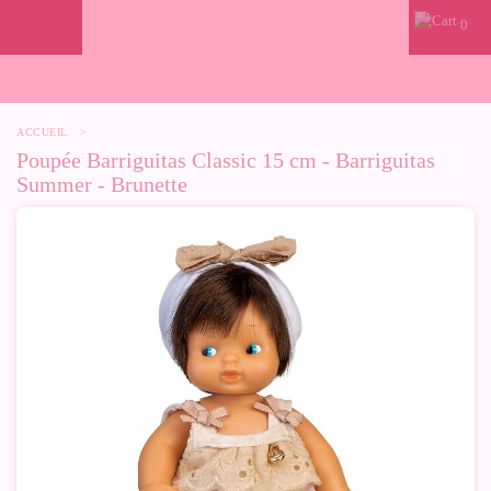
0
ACCUEIL
>
Poupée Barriguitas Classic 15 cm - Barriguitas
Summer - Brunette