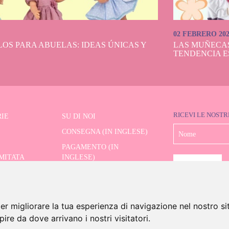
02 FEBRERO 20
OS PARA ABUELAS: IDEAS ÚNICAS Y
LAS MUÑECA
TENDENCIA E
RICEVI LE NOSTR
IE
SU DI NOI
CONSEGNA (IN INGLESE)
PAGAMENTO (IN
IMITATA
INGLESE)
SPEDIZIONE E RESI (IN
RE AVANZATO
INGLESE)
CONTATTO
er migliorare la tua esperienza di navigazione nel nostro si
apire da dove arrivano i nostri visitatori.
6 Dolls And Dolls. Tutti i diritti riservati.
Avviso legale (in inglese)
.
Politica sui cookie (in in