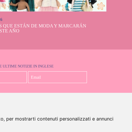
26
S QUE ESTÁN DE MODA Y MARCARÁN
STE AÑO
E ULTIME NOTIZIE IN INGLESE
Accetto la Politica sulla Privacy
to, per mostrarti contenuti personalizzati e annunci
glese)