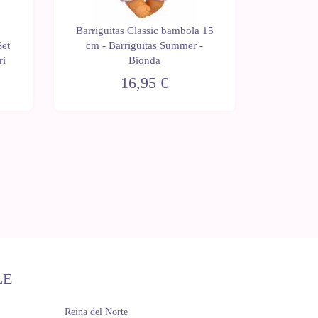
Barriguitas Classic bambola 15
Barrigui
Set
cm - Barriguitas Summer -
cm - B
ri
Bionda
16,95 €
LE
Reina del Norte