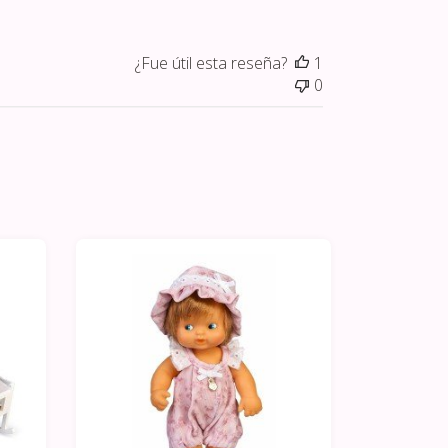
publicación
¿Fue útil esta reseña?
1
0