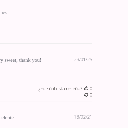
ones
Fecha
23/01/25
y sweet, thank you!
de
!
publicación
¿Fue útil esta reseña?
0
0
Fecha
18/02/21
celente
de