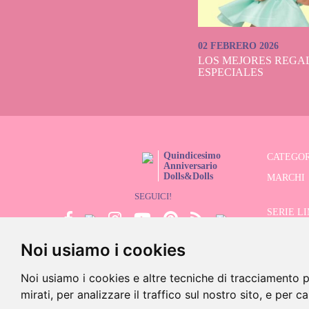
02 FEBRERO 2026
LOS MEJORES REGAL
ESPECIALES
Quindicesimo
CATEGOR
Anniversario
Dolls&Dolls
MARCHI
SEGUICI!
SERIE L
Noi usiamo i cookies
CERCATO
SALDI
Noi usiamo i cookies e altre tecniche di tracciamento p
mirati, per analizzare il traffico sul nostro sito, e per c
©202