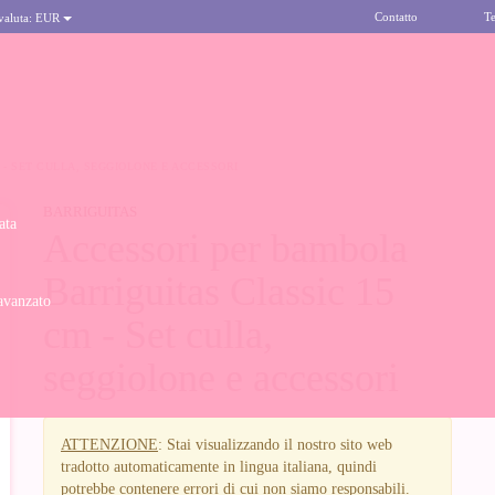
Contatto
Te
 valuta:
EUR
- SET CULLA, SEGGIOLONE E ACCESSORI
BARRIGUITAS
ata
Accessori per bambola
Barriguitas Classic 15
avanzato
cm - Set culla,
seggiolone e accessori
ATTENZIONE
: Stai visualizzando il nostro sito web
tradotto automaticamente in lingua italiana, quindi
potrebbe contenere errori di cui non siamo responsabili.