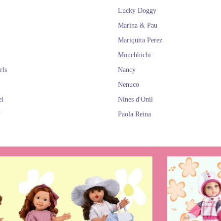
Lucky Doggy
Marina & Pau
Mariquita Perez
Monchhichi
rls
Nancy
Nenuco
el
Nines d'Onil
y
Paola Reina