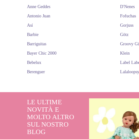
Anne Geddes
D'Nenes
Antonio Juan
Fofuchas
Así
Gorjuss
Barbie
Götz
Barriguitas
Groovy Gi
Bayer Chic 2000
Klein
Bebelux
Label Lab
Berenguer
Lalaloops
LE ULTIME
NOVITÀ E
MOLTO ALTRO
SUL NOSTRO
BLOG