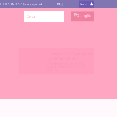
l: +34 960711278 (solo spagnolo)
Blog
Accedi
0
Consegna in 24/48h nei
giorni lavorativi
* Spedizioni verso la penisola,
(altre destinazioni
clicca qui
-in
inglese-)