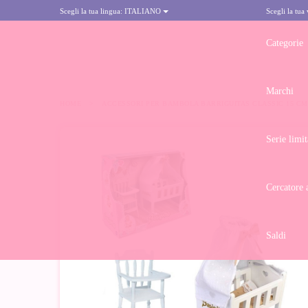
Scegli la tua lingua:
ITALIANO
Scegli la tua
Categorie
Marchi
HOME
>
ACCESSORI PER BAMBOLA BARRIGUITAS CLASSIC 15 CM 
Serie limit
Cercatore 
Saldi