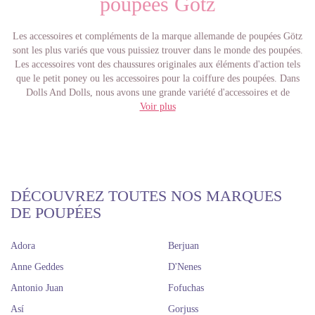
poupées Götz
Les accessoires et compléments de la marque allemande de poupées Götz
sont les plus variés que vous puissiez trouver dans le monde des poupées.
Les accessoires vont des chaussures originales aux éléments d'action tels
que le petit poney ou les accessoires pour la coiffure des poupées. Dans
Dolls And Dolls, nous avons une grande variété d'accessoires et de
compléments pour vos poupées Götz que vous adorerez utiliser avec elles.
Voir plus
La qualité de ces accessoires et compléments est clairement visible; En
plus de leur incroyable originalité dans la conception de tous les produits
proposés par la marque allemande. Il y a une tenue pour chaque instant
des précieuses poupées Götz. Il y a des robes formelles, des tenues
décontractées, des vêtements de sport, des maillots de bain ... Tout! De
plus, vous pouvez accompagner les ensembles d'accessoires tels que des
DÉCOUVREZ TOUTES NOS MARQUES
lunettes ou des cintres au cas où vous auriez besoin de les accrocher.
DE POUPÉES
Si vous le souhaitez, vous pouvez habiller votre Götz pour chaque
Adora
Berjuan
occasion, car il existe des ensembles de plage, des ensembles pour les
jours de pluie, des ensembles pour aller à la neige et bien d'autres. Ces
Anne Geddes
D'Nenes
vêtements sont généralement assez colorés et adorables, ainsi que très à la
Antonio Juan
Fofuchas
mode afin que vos poupées Götz soient toujours prêtes et à jour. Vos
poupées peuvent aussi faire des activités très ludiques comme le ballet ou
Así
Gorjuss