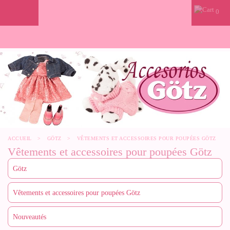
0
ACCUEIL
>
GÖTZ
>
VÊTEMENTS ET ACCESSOIRES POUR POUPÉES GÖTZ
Vêtements et accessoires pour poupées Götz