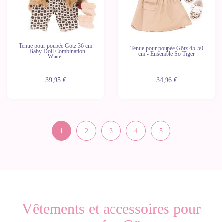
Tenue pour poupée Götz 36 cm
Tenue pour poupée Götz 45-50
- Baby Doll Combination
cm - Ensemble So Tiger
Winter
39,95 €
34,96 €
1
2
3
4
5
Vêtements et accessoires pour