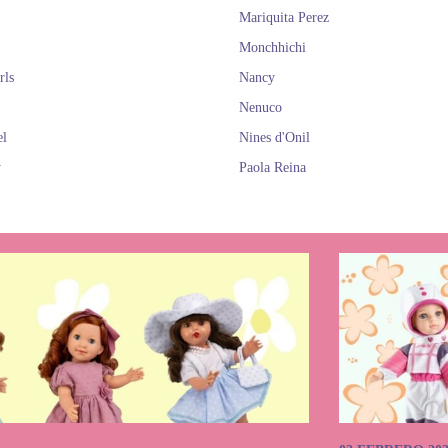
Mariquita Perez
Monchhichi
rls
Nancy
Nenuco
el
Nines d'Onil
y
Paola Reina