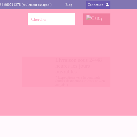
+34 960711278 (seulement espagnol)
Blog
Connexion
0
Livraison sous 24/48
heures les jours
ouvrables
* Expéditions vers la péninsule
(autres destinations
cliquez ici
- en
anglais-)