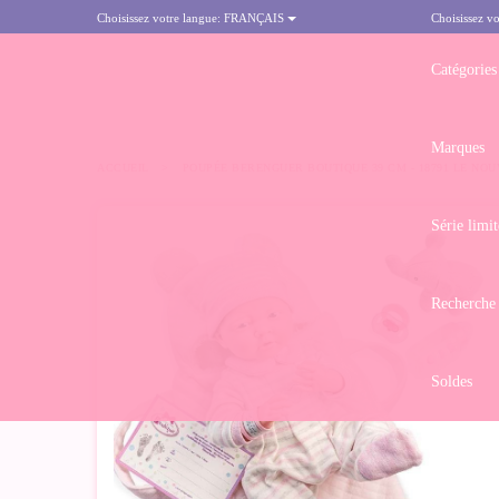
Choisissez votre langue:
FRANÇAIS
Choisissez vo
Catégories
Marques
ACCUEIL
>
POUPÉE BERENGUER BOUTIQUE 39 CM - 18791 LE NO
Série limit
Recherche
Soldes