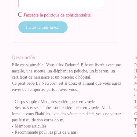
J'accepte la politique de confidentialité
Faites le moi savoir
Descripción
I
Elle est si aimable! Vous allez l'adorer! Elle est livrée avec une
R
nacelle, une sucette, un éléphant en peluche, un biberon, un
H
certificat de naissance et un bracelet d'hôpital.
M
Ce petit bébé La Newborn est si doux et aimant que vous aurez
M
envie de l'emporter partout avec vous.
C
C
- Corps souple / Membres entièrement en vinyle
T
- Ses bras et ses jambes sont entièrement en vinyle. Ainsi,
E
lorsque vous l'habillez avec des vêtements d'été, vous ne verrez
G
pas le tissu de son corps doux.
T
- Membres articulés
T
- Recommandé pour les plus de 2 ans
S