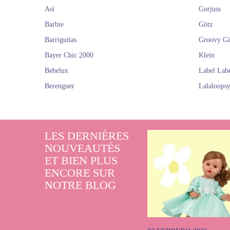
Así
Gorjuss
Barbie
Götz
Barriguitas
Groovy Gi
Bayer Chic 2000
Klein
Bebelux
Label Lab
Berenguer
Lalaloops
LES DERNIÈRES
NOUVEAUTÉS
ET BIEN PLUS
ENCORE SUR
NOTRE BLOG