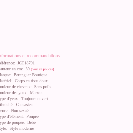
nformations et recommandations
éférence:
JCT18791
auteur en cm:
39
(Voir en pouces)
arque:
Berenguer Boutique
atériel:
Corps en tissu doux
ouleur de cheveux:
Sans poils
ouleur des yeux:
Marron
ype d'yeux:
Toujours ouvert
thnicité:
Caucasien
enre:
Non sexué
ype d'élément:
Poupée
ype de poupée:
Bébé
tyle:
Style moderne