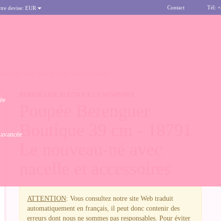
Contact
Tél: 
tre devise:
EUR
UVEAU-NÉ AVEC NACELLE ET ACCESSOIRES
BERENGUER BOUTIQUE LA NEWBORN
ée
Poupée Berenguer
Boutique 39 cm - 18791
 avancée
Le nouveau-né avec
nacelle et accessoires
ATTENTION
: Vous consultez notre site Web traduit
automatiquement en français, il peut donc contenir des
erreurs dont nous ne sommes pas responsables. Pour éviter