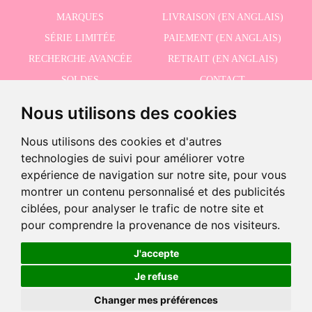
MARQUES
LIVRAISON (EN ANGLAIS)
SÉRIE LIMITÉE
PAIEMENT (EN ANGLAIS)
RECHERCHE AVANCÉE
RETRAIT (EN ANGLAIS)
SOLDES
CONTACT
Nous utilisons des cookies
RECEVEZ NOS DERNIÈRES ACTUALITÉS EN ANGLAIS
Nous utilisons des cookies et d'autres
technologies de suivi pour améliorer votre
expérience de navigation sur notre site, pour vous
montrer un contenu personnalisé et des publicités
J'accepte la politique de confidentialité
ciblées, pour analyser le trafic de notre site et
-
pour comprendre la provenance de nos visiteurs.
+
59,96 €
J'accepte
©2026 Dolls And Dolls. Tous les droits sont réservés.
Mention légale (en anglais)
.
Je refuse
Ajouter au panier
Politique de cookies (en anglais)
Changer mes préférences
EN STOCK