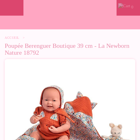
0
ACCUEIL
>
Poupée Berenguer Boutique 39 cm - La Newborn
Nature 18792