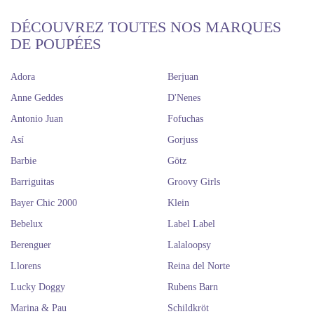
DÉCOUVREZ TOUTES NOS MARQUES
DE POUPÉES
Adora
Berjuan
Anne Geddes
D'Nenes
Antonio Juan
Fofuchas
Así
Gorjuss
Barbie
Götz
Barriguitas
Groovy Girls
Bayer Chic 2000
Klein
Bebelux
Label Label
Berenguer
Lalaloopsy
Llorens
Reina del Norte
Lucky Doggy
Rubens Barn
Marina & Pau
Schildkröt