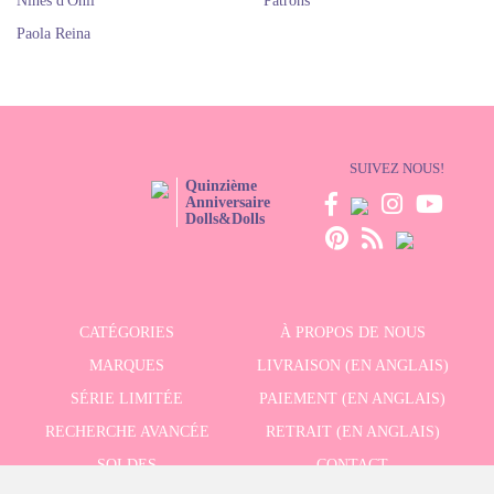
Nines d'Onil
Patrons
Paola Reina
SUIVEZ NOUS!
Quinzième
Anniversaire
Dolls&Dolls
CATÉGORIES
À PROPOS DE NOUS
MARQUES
LIVRAISON (EN ANGLAIS)
SÉRIE LIMITÉE
PAIEMENT (EN ANGLAIS)
RECHERCHE AVANCÉE
RETRAIT (EN ANGLAIS)
SOLDES
CONTACT