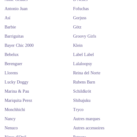
Antonio Juan
Fofuchas
Así
Gorjuss
Barbie
Götz
Barriguitas
Groovy Girls
Bayer Chic 2000
Klein
Bebelux
Label Label
Berenguer
Lalaloopsy
Llorens
Reina del Norte
Lucky Doggy
Rubens Barn
Marina & Pau
Schildkröt
Mariquita Perez
Shibajuku
Monchhichi
Tryco
Nancy
Autres marques
Nenuco
Autres accessoires