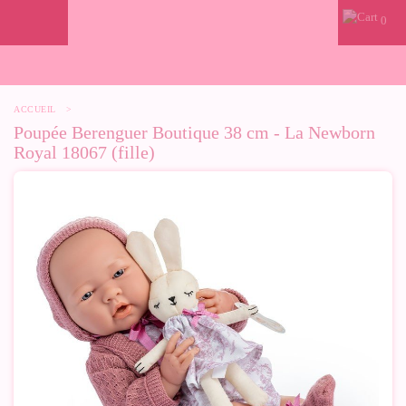
0
ACCUEIL
>
Poupée Berenguer Boutique 38 cm - La Newborn
Royal 18067 (fille)