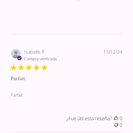
Fech
Isabelle R.
13/12/24
de
Compra verificada
publi
Parfait
Parfait
¿Fue útil esta reseña?
0
0