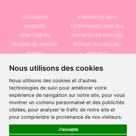
CATÉGORIES
À PROPOS DE NOUS
MARQUES
LIVRAISON (EN ANGLAIS)
SÉRIE LIMITÉE
PAIEMENT (EN ANGLAIS)
RECHERCHE AVANCÉE
RETRAIT (EN ANGLAIS)
SOLDES
CONTACT
Nous utilisons des cookies
RECEVEZ NOS DERNIÈRES ACTUALITÉS EN ANGLAIS
Nous utilisons des cookies et d'autres
technologies de suivi pour améliorer votre
expérience de navigation sur notre site, pour vous
montrer un contenu personnalisé et des publicités
J'accepte la politique de confidentialité
ciblées, pour analyser le trafic de notre site et
-
pour comprendre la provenance de nos visiteurs.
+
39,95 €
J'accepte