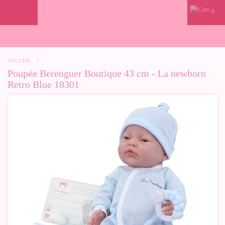
0
ACCUEIL
>
Poupée Berenguer Boutique 43 cm - La newborn
Retro Blue 18301