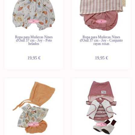
Ropa para Muñecas Nines
Ropa para Muñecas Nines
d'Onil 37 cm - Joy - Peto
d'Onil 37 cm - Joy - Conjunto
helados
rayas rosas
19,95 €
19,95 €
Novedad
Novedad