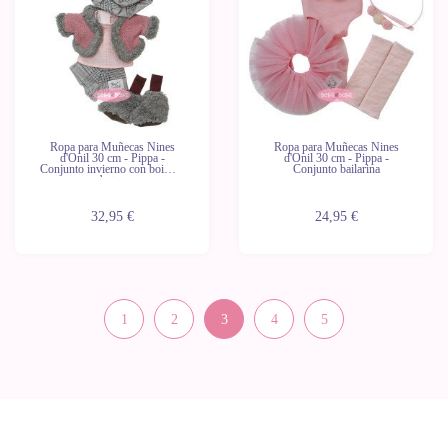
Ropa para Muñecas Nines
Ropa para Muñecas Nines
d'Onil 30 cm - Pippa -
d'Onil 30 cm - Pippa -
Conjunto invierno con boina y
Conjunto bailarina
botas
32,95 €
24,95 €
1
2
3
4
5