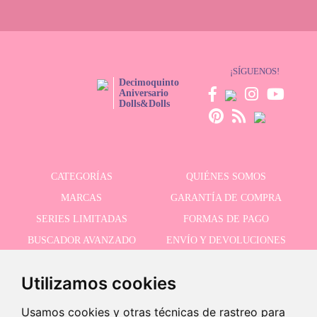
pedido llegará en 1 o 2 días si estás en la península.
¡SÍGUENOS!
Decimoquinto
Aniversario
Dolls&Dolls
CATEGORÍAS
QUIÉNES SOMOS
MARCAS
GARANTÍA DE COMPRA
SERIES LIMITADAS
FORMAS DE PAGO
BUSCADOR AVANZADO
ENVÍO Y DEVOLUCIONES
OFERTAS
CONTACTO
Utilizamos cookies
Usamos cookies y otras técnicas de rastreo para
RECIBE NUESTRAS ÚLTIMAS NOVEDADES