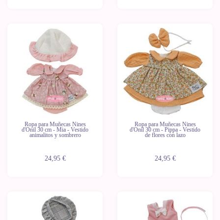
Novedad
Novedad
Ropa para Muñecas Nines
Ropa para Muñecas Nines
d'Onil 30 cm - Mia - Vestido
d'Onil 30 cm - Pippa - Vestido
animalitos y sombrero
de flores con lazo
24,95 €
24,95 €
Novedad
Novedad