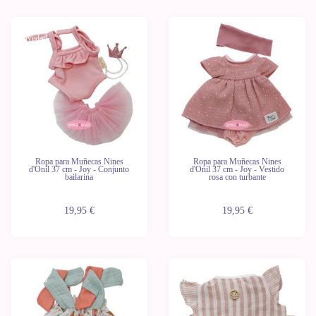
Novedad
Novedad
Ropa para Muñecas Nines
Ropa para Muñecas Nines
d'Onil 37 cm - Joy - Conjunto
d'Onil 37 cm - Joy - Vestido
bailarina
rosa con turbante
19,95 €
19,95 €
Novedad
Novedad