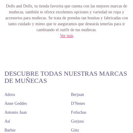
Dolls and Dolls, tu tienda favorita que cuenta con las mejores marcas de
muñecas, también te ofrece excelentes opciones y variedad en ropa y
accesorios para muñecas. Se trata de prendas tan bonitas y fabricadas con
tanto cuidado y mimo que te aseguramos que desearás tenerlas para ir
cambiando el outfit de tus muñecas.
Ver más
Ropa y accesorios para muñecas
bebé o maniquí
Además del encanto que tienen las muñecas, ¿acaso hay algo que fascine
más a un niño o un coleccionista? Claro que lo hay, y se trata de la ropa y
DESCUBRE TODAS NUESTRAS MARCAS
accesorios. Ya se trate de muñecas bebés o de muñecas adolescentes o
DE MUÑECAS
maniquí, pocas cosas hay tan apasionantes como cambiarles su atuendo y
combinarlo con otro existente. Y claro, vestir con ropa para muñecas de
acuerdo con la temporada o la ocasión.
Adora
Berjuan
La web de Dolls and Dolls es práctica y de fácil navegación. Una de las
Anne Geddes
D'Nenes
marcas más reconocidas de ropa para muñecos bebé es Antonio Juan.
Antonio Juan
Fofuchas
Ofrece diversos conjuntos lisos o estampados muy chulos y tiernos para
bebés de 40 a 42 cm. Con estrellas, mariposas, flores, para niño y para
Así
Gorjuss
niña, pijamas, accesorios y más, que por looks no sea.
Barbie
Götz