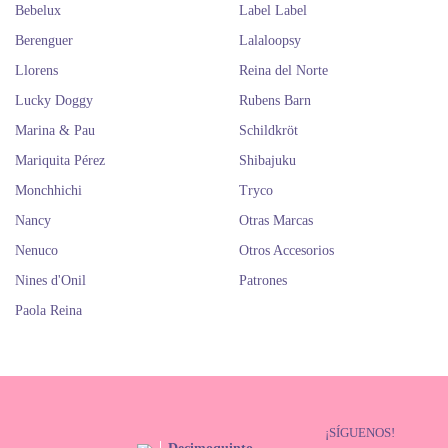
Bebelux
Label Label
Berenguer
Lalaloopsy
Llorens
Reina del Norte
Lucky Doggy
Rubens Barn
Marina & Pau
Schildkröt
Mariquita Pérez
Shibajuku
Monchhichi
Tryco
Nancy
Otras Marcas
Nenuco
Otros Accesorios
Nines d'Onil
Patrones
Paola Reina
¡SÍGUENOS!