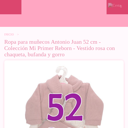
0
INICIO
>
Ropa para muñecos Antonio Juan 52 cm -
Colección Mi Primer Reborn - Vestido rosa con
chaqueta, bufanda y gorro