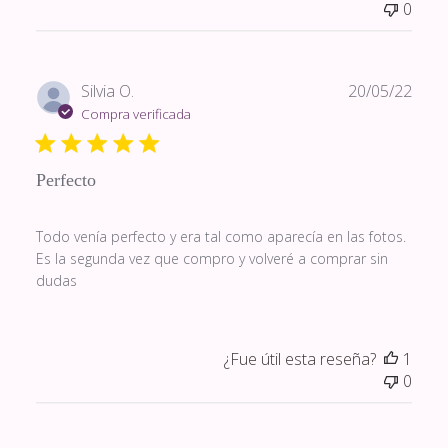
0
Fech
Silvia O.
20/05/22
de
Compra verificada
publi
Perfecto
Todo venía perfecto y era tal como aparecía en las fotos.
Es la segunda vez que compro y volveré a comprar sin
dudas
¿Fue útil esta reseña?
1
0