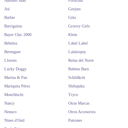
Antonio Juan
Fofuchas
Así
Gorjuss
Barbie
Götz
Barriguitas
Groovy Girls
Bayer Chic 2000
Klein
Bebelux
Label Label
Berenguer
Lalaloopsy
Llorens
Reina del Norte
Lucky Doggy
Rubens Barn
Marina & Pau
Schildkröt
Mariquita Pérez
Shibajuku
Monchhichi
Tryco
Nancy
Otras Marcas
Nenuco
Otros Accesorios
Nines d'Onil
Patrones