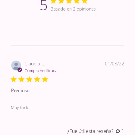
5
Basado en 2 opiniones
Fech
Claudia L.
01/08/22
de
Compra verificada
publi
Precioso
Muy lindo
¿Fue útil esta reseña?
1