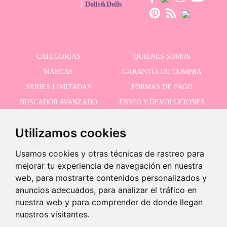
Dolls&Dolls
CATEGORÍAS
QUIÉNES SOMOS
MARCAS
GARANTÍA DE COMPRA
SERIES LIMITADAS
FORMAS DE PAGO
BUSCADOR AVANZADO
ENVÍO Y DEVOLUCIONES
OFERTAS
CONTACTO
Utilizamos cookies
Usamos cookies y otras técnicas de rastreo para
RECIBE NUESTRAS ÚLTIMAS NOVEDADES
mejorar tu experiencia de navegación en nuestra
web, para mostrarte contenidos personalizados y
anuncios adecuados, para analizar el tráfico en
nuestra web y para comprender de donde llegan
Acepto la política de privacidad
-
nuestros visitantes.
+
23,95 €