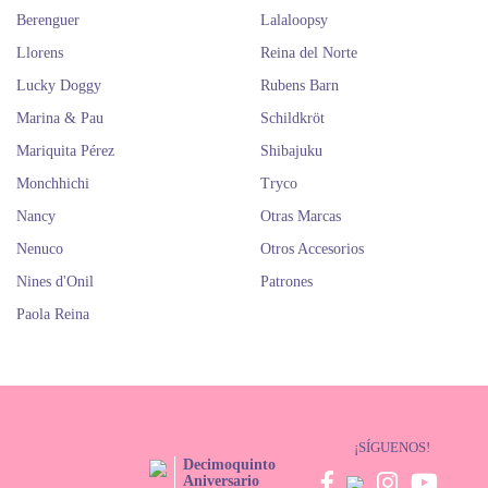
Berenguer
Lalaloopsy
Llorens
Reina del Norte
Lucky Doggy
Rubens Barn
Marina & Pau
Schildkröt
Mariquita Pérez
Shibajuku
Monchhichi
Tryco
Nancy
Otras Marcas
Nenuco
Otros Accesorios
Nines d'Onil
Patrones
Paola Reina
¡SÍGUENOS!
Decimoquinto
Aniversario