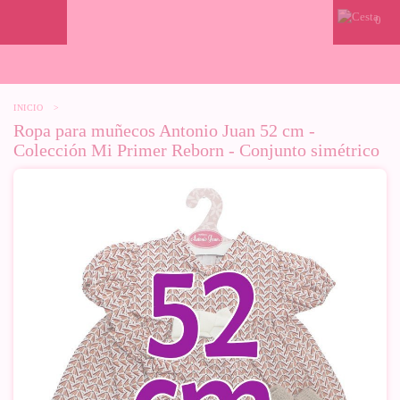
0
INICIO
>
Ropa para muñecos Antonio Juan 52 cm -
Colección Mi Primer Reborn - Conjunto simétrico