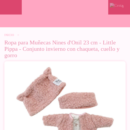
0
INICIO
>
Ropa para Muñecas Nines d'Onil 23 cm - Little
Pippa - Conjunto invierno con chaqueta, cuello y
gorro