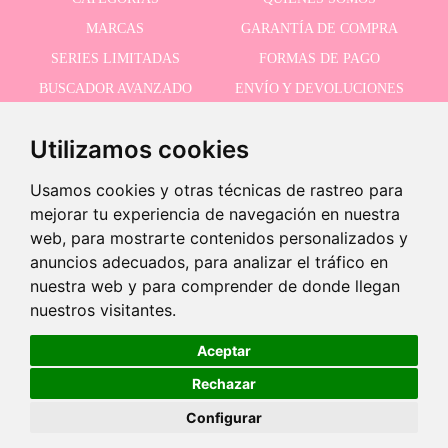
MARCAS
GARANTÍA DE COMPRA
SERIES LIMITADAS
FORMAS DE PAGO
BUSCADOR AVANZADO
ENVÍO Y DEVOLUCIONES
OFERTAS
CONTACTO
Utilizamos cookies
Usamos cookies y otras técnicas de rastreo para
RECIBE NUESTRAS ÚLTIMAS NOVEDADES
mejorar tu experiencia de navegación en nuestra
web, para mostrarte contenidos personalizados y
anuncios adecuados, para analizar el tráfico en
nuestra web y para comprender de donde llegan
Acepto la política de privacidad
-
nuestros visitantes.
+
14,96 €
Aceptar
Rechazar
Añadir a carrito
©2026 Dolls And Dolls. Todos los derechos reservados.
Aviso legal
.
Política de cookies
Configurar
EN STOCK
Entrega en 24/48h hábiles a península.