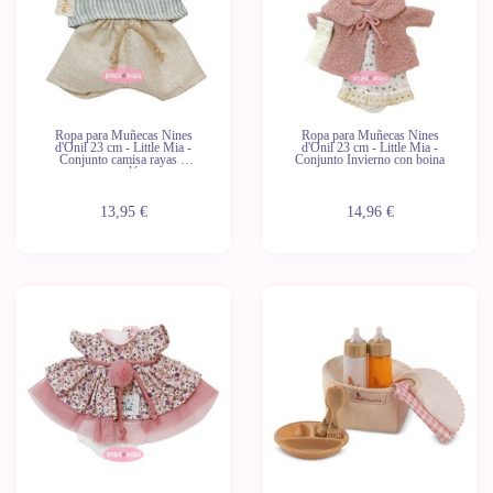
Ropa para Muñecas Nines
Ropa para Muñecas Nines
d'Onil 23 cm - Little Mia -
d'Onil 23 cm - Little Mia -
Conjunto camisa rayas y
Conjunto Invierno con boina
pantalón
13,95 €
14,96 €
Novedad
Novedad