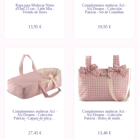
Ropa para Muñecas Nines
Complementos muñecas Así -
d'Onil 23 cm - Little Mia -
Así Dreams - Colección
Vestido de flores
Patricia - Set de Comiditas
13,95 €
19,95 €
Novedad
Novedad
Complementos muñecas Así -
Complementos muñecas Así -
Así Dreams - Colección
Así Dreams - Colección
Patricia - Capazo de tela para
Patricia - Bolso de muñecas
muñecas de 30-46 cm
para cochecito
27,45 €
13,46 €