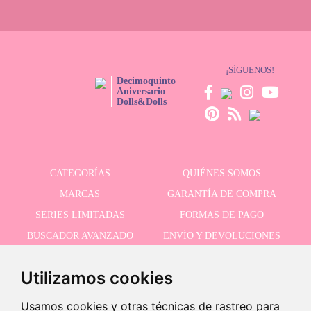
pedido llegará en 1 o 2 días si estás en la península.
¡SÍGUENOS!
Decimoquinto
Aniversario
Dolls&Dolls
CATEGORÍAS
QUIÉNES SOMOS
MARCAS
GARANTÍA DE COMPRA
SERIES LIMITADAS
FORMAS DE PAGO
BUSCADOR AVANZADO
ENVÍO Y DEVOLUCIONES
OFERTAS
CONTACTO
Utilizamos cookies
Usamos cookies y otras técnicas de rastreo para
RECIBE NUESTRAS ÚLTIMAS NOVEDADES