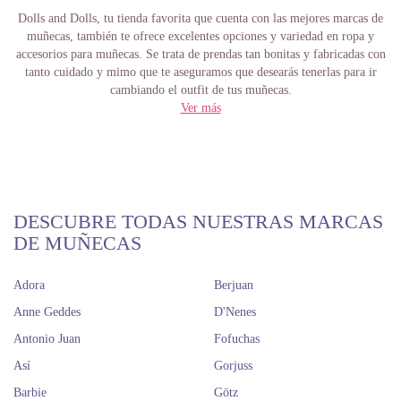
Dolls and Dolls, tu tienda favorita que cuenta con las mejores marcas de
muñecas, también te ofrece excelentes opciones y variedad en ropa y
accesorios para muñecas. Se trata de prendas tan bonitas y fabricadas con
tanto cuidado y mimo que te aseguramos que desearás tenerlas para ir
cambiando el outfit de tus muñecas.
Ver más
Ropa y accesorios para muñecas
bebé o maniquí
Además del encanto que tienen las muñecas, ¿acaso hay algo que fascine
más a un niño o un coleccionista? Claro que lo hay, y se trata de la ropa y
DESCUBRE TODAS NUESTRAS MARCAS
accesorios. Ya se trate de muñecas bebés o de muñecas adolescentes o
DE MUÑECAS
maniquí, pocas cosas hay tan apasionantes como cambiarles su atuendo y
combinarlo con otro existente. Y claro, vestir con ropa para muñecas de
acuerdo con la temporada o la ocasión.
Adora
Berjuan
La web de Dolls and Dolls es práctica y de fácil navegación. Una de las
Anne Geddes
D'Nenes
marcas más reconocidas de ropa para muñecos bebé es Antonio Juan.
Antonio Juan
Fofuchas
Ofrece diversos conjuntos lisos o estampados muy chulos y tiernos para
bebés de 40 a 42 cm. Con estrellas, mariposas, flores, para niño y para
Así
Gorjuss
niña, pijamas, accesorios y más, que por looks no sea.
Barbie
Götz