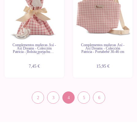
Complementos muñecas Así -
Complementos muñecas Así -
Así Dreams - Colección
Así Dreams - Colección
Patricia - Bolsita portachupete
Patricia - Portabebé 30-46 cm
con chupete 36-46 cm
7,45 €
15,95 €
2
3
4
5
6