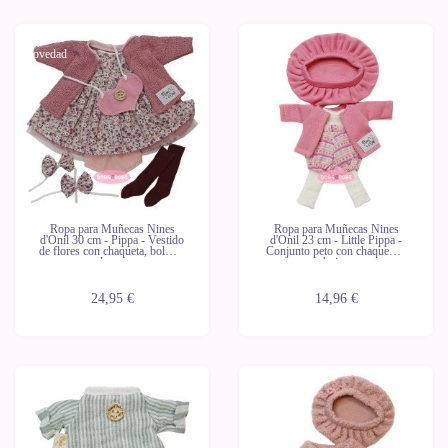
Novedad
Novedad
Ropa para Muñecas Nines
Ropa para Muñecas Nines
d'Onil 30 cm - Pippa - Vestido
d'Onil 23 cm - Little Pippa -
de flores con chaqueta, bolso y
Conjunto peto con chaqueta y
lazos
boina
24,95 €
14,96 €
Novedad
Novedad