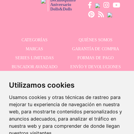
Decimoquinto
Aniversario
Dolls&Dolls
CATEGORÍAS
QUIÉNES SOMOS
MARCAS
GARANTÍA DE COMPRA
SERIES LIMITADAS
FORMAS DE PAGO
BUSCADOR AVANZADO
ENVÍO Y DEVOLUCIONES
OFERTAS
CONTACTO
Utilizamos cookies
Usamos cookies y otras técnicas de rastreo para
RECIBE NUESTRAS ÚLTIMAS NOVEDADES
mejorar tu experiencia de navegación en nuestra
web, para mostrarte contenidos personalizados y
anuncios adecuados, para analizar el tráfico en
nuestra web y para comprender de donde llegan
Acepto la política de privacidad
nuestros visitantes.