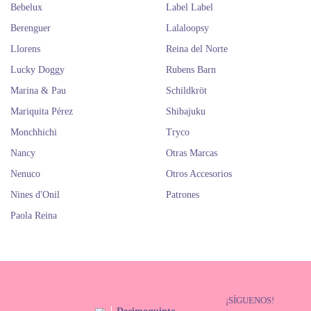
Bebelux
Label Label
Berenguer
Lalaloopsy
Llorens
Reina del Norte
Lucky Doggy
Rubens Barn
Marina & Pau
Schildkröt
Mariquita Pérez
Shibajuku
Monchhichi
Tryco
Nancy
Otras Marcas
Nenuco
Otros Accesorios
Nines d'Onil
Patrones
Paola Reina
¡SÍGUENOS!