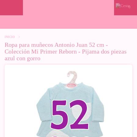
0
INICIO
>
Ropa para muñecos Antonio Juan 52 cm -
Colección Mi Primer Reborn - Pijama dos piezas
azul con gorro