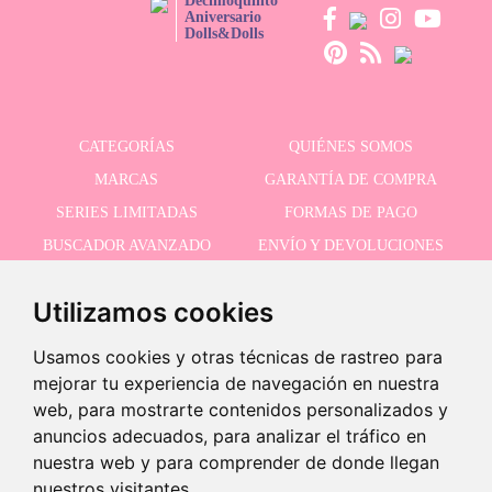
Decimoquinto
Aniversario
Dolls&Dolls
CATEGORÍAS
QUIÉNES SOMOS
MARCAS
GARANTÍA DE COMPRA
SERIES LIMITADAS
FORMAS DE PAGO
BUSCADOR AVANZADO
ENVÍO Y DEVOLUCIONES
OFERTAS
CONTACTO
Utilizamos cookies
Usamos cookies y otras técnicas de rastreo para
RECIBE NUESTRAS ÚLTIMAS NOVEDADES
mejorar tu experiencia de navegación en nuestra
web, para mostrarte contenidos personalizados y
anuncios adecuados, para analizar el tráfico en
nuestra web y para comprender de donde llegan
Acepto la política de privacidad
nuestros visitantes.