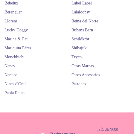
Bebelux
Label Label
Berenguer
Lalaloopsy
Llorens
Reina del Norte
Lucky Doggy
Rubens Barn
Marina & Pau
Schildkröt
Mariquita Pérez
Shibajuku
Monchhichi
Tryco
Nancy
Otras Marcas
Nenuco
Otros Accesorios
Nines d'Onil
Patrones
Paola Reina
¡SÍGUENOS!