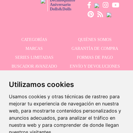
Decimoquinto
Aniversario
Dolls&Dolls
CATEGORÍAS
QUIÉNES SOMOS
MARCAS
GARANTÍA DE COMPRA
SERIES LIMITADAS
FORMAS DE PAGO
BUSCADOR AVANZADO
ENVÍO Y DEVOLUCIONES
OFERTAS
CONTACTO
Utilizamos cookies
Usamos cookies y otras técnicas de rastreo para
RECIBE NUESTRAS ÚLTIMAS NOVEDADES
mejorar tu experiencia de navegación en nuestra
web, para mostrarte contenidos personalizados y
anuncios adecuados, para analizar el tráfico en
nuestra web y para comprender de donde llegan
Acepto la política de privacidad
nuestros visitantes.