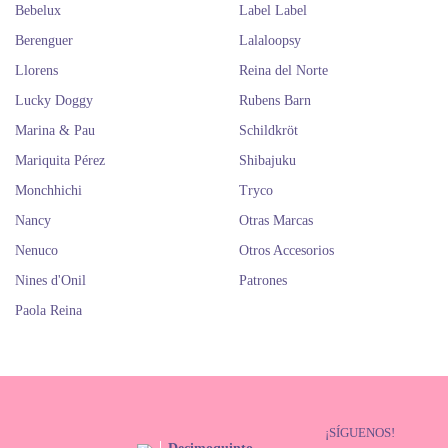
Bebelux
Label Label
Berenguer
Lalaloopsy
Llorens
Reina del Norte
Lucky Doggy
Rubens Barn
Marina & Pau
Schildkröt
Mariquita Pérez
Shibajuku
Monchhichi
Tryco
Nancy
Otras Marcas
Nenuco
Otros Accesorios
Nines d'Onil
Patrones
Paola Reina
¡SÍGUENOS!