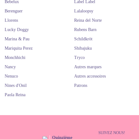
Bebelux
Label Label
Berenguer
Lalaloopsy
Llorens
Reina del Norte
Lucky Doggy
Rubens Barn
Marina & Pau
Schildkröt
Mariquita Perez
Shibajuku
Monchhichi
Tryco
Nancy
Autres marques
Nenuco
Autres accessoires
Nines d'Onil
Patrons
Paola Reina
SUIVEZ NOUS!
Quinzième