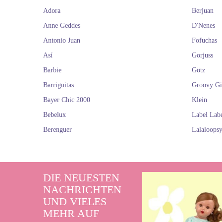
Adora
Berjuan
Anne Geddes
D'Nenes
Antonio Juan
Fofuchas
Así
Gorjuss
Barbie
Götz
Barriguitas
Groovy Gi
Bayer Chic 2000
Klein
Bebelux
Label Lab
Berenguer
Lalaloops
DIE NEUESTEN
NACHRICHTEN
UND VIELES
MEHR AUF