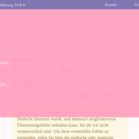
Kontakt
Tel
 Währung:
EUR
n
S-OUTFIT
MARINA & PAU
 Serie
Marina & Pau
Puppenkleid 45 cm -
ine
Alina - Frühlings-Outfit
ACHTUNG
: Sie besuchen unsere Web, die automatisch ins
Deutsche übersetzt wurde, und demnach möglicherweise
Übersetzungsfehler enthalten kann, für die wir nicht
verantwortlich sind. Um diese eventuellen Fehler zu
vermeiden, rufen Sie bitte die englische oder spanische