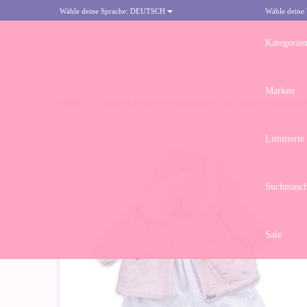
Wähle deine Sprache:
DEUTSCH
Wähle deine
Kategorie
Marken
HOME
>
MARINA & PAU PUPPENKLEID 45 CM - ALINA - FRÜHLING
Limitierte
Suchmasch
Sale