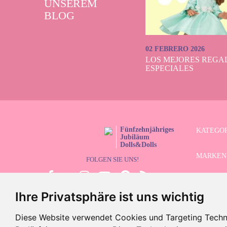
UNSEREM
BLOG
02 FEBRERO 2026
LOS MEJORES REGAL
ESPECIALES
Fünfzehnjähriges
KATEGO
Jubiläum
Dolls&Dolls
MARKEN
FOLGEN SIE UNS!
LIMITIE
Ihre Privatsphäre ist uns wichtig
ERWEITE
Diese Website verwendet Cookies und Targeting Technol
SCHLUS