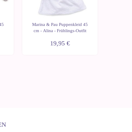
45
Marina & Pau Puppenkleid 45
Marina 
cm - Alina - Frühlings-Outfit
cm - Re
19,95 €
EN