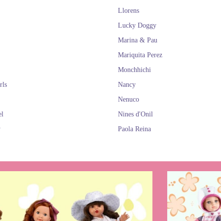
Llorens
Lucky Doggy
Marina & Pau
Mariquita Perez
Monchhichi
rls
Nancy
Nenuco
el
Nines d'Onil
y
Paola Reina