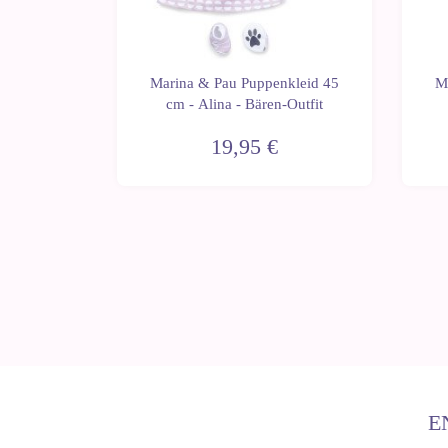
kleid 45
Marina & Pau Puppenkleid 45
M
Maus-Set
cm - Alina - Bären-Outfit
19,95 €
E