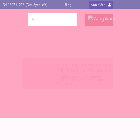
: +34 960711278 (Nur Spanisch)
Blog
Anmelden
0
Lieferung innerhalb von
24/48 Std. an Werktagen
*Sendungen auf die Halbinsel
(andere Plätze
hier klicken
-auf
Englisch-)