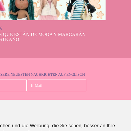
26
S QUE ESTÁN DE MODA Y MARCARÁN
STE AÑO
NSERE NEUESTEN NACHRICHTEN AUF ENGLISCH
Ich akzeptiere die Datenschutzbestimmungen
chen und die Werbung, die Sie sehen, besser an Ihre