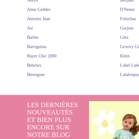
Adora
Berjuan
Anne Geddes
D'Nenes
Antonio Juan
Fofuchas
Así
Gorjuss
Barbie
Götz
Barriguitas
Groovy Gi
Bayer Chic 2000
Klein
Bebelux
Label Lab
Berenguer
Lalaloops
LES DERNIÈRES
NOUVEAUTÉS
ET BIEN PLUS
ENCORE SUR
NOTRE BLOG