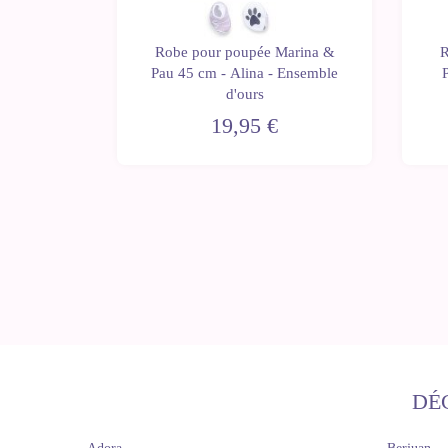
arina &
Robe pour poupée Marina &
R
 Luka -
Pau 45 cm - Alina - Ensemble
is
d'ours
19,95 €
DÉ