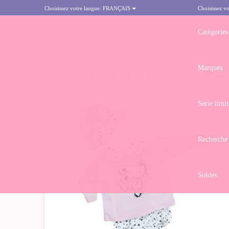
Choisissez votre langue:
FRANÇAIS
Choisissez vo
Catégories
Marques
ACCUEIL
>
ROBE POUR POUPÉE MARINA & PAU 45 CM - REBORN 
Série limit
Recherche
Soldes