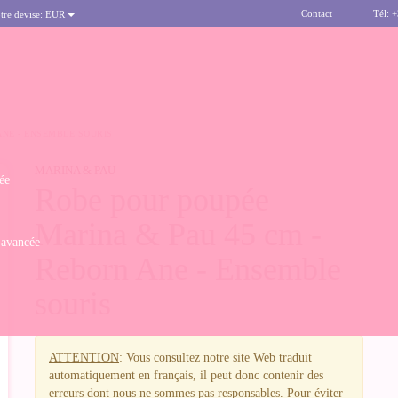
Contact
Tél: 
tre devise:
EUR
ANE - ENSEMBLE SOURIS
MARINA & PAU
ée
Robe pour poupée
Marina & Pau 45 cm -
 avancée
Reborn Ane - Ensemble
souris
ATTENTION
: Vous consultez notre site Web traduit
automatiquement en français, il peut donc contenir des
erreurs dont nous ne sommes pas responsables. Pour éviter