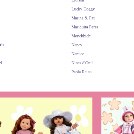
Llorens
Lucky Doggy
Marina & Pau
Mariquita Perez
Monchhichi
rls
Nancy
Nenuco
el
Nines d'Onil
y
Paola Reina