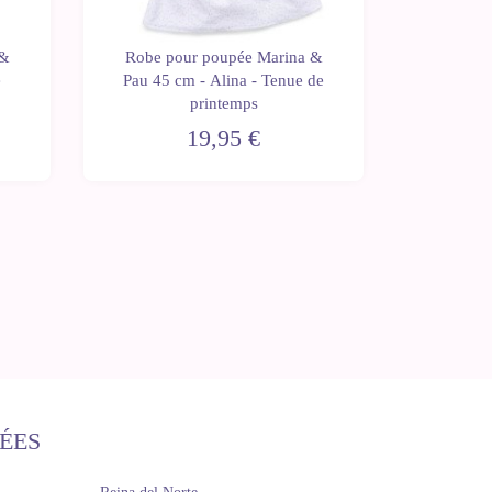
 &
Robe pour poupée Marina &
Robe p
e
Pau 45 cm - Alina - Tenue de
Pau
printemps
Ense
19,95 €
ÉES