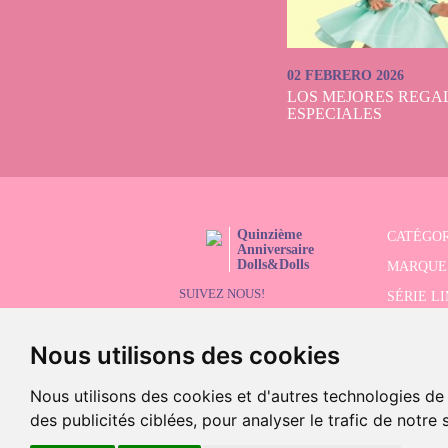
02 FEBRERO 2026
LOS MEJORES REGAL
ESPECIALES
Quinzième
CATÉGOR
Anniversaire
Dolls&Dolls
MARQUE
SUIVEZ NOUS!
SÉRIE L
RECHER
Nous utilisons des cookies
SOLDES
Nous utilisons des cookies et d'autres technologies de
des publicités ciblées, pour analyser le trafic de notre
©2026 Doll