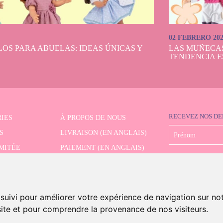
02 FEBRERO 20
OS PARA ABUELAS: IDEAS ÚNICAS Y
LAS MUÑECA
TENDENCIA E
RECEVEZ NOS DE
IES
À PROPOS DE NOUS
S
LIVRAISON (EN ANGLAIS)
IMITÉE
PAIEMENT (EN ANGLAIS)
CHE AVANCÉE
RETRAIT (EN ANGLAIS)
CONTACT
 suivi pour améliorer votre expérience de navigation sur no
 site et pour comprendre la provenance de nos visiteurs.
s And Dolls. Tous les droits sont réservés.
Mention légale (en anglais)
.
Politique de cookies (