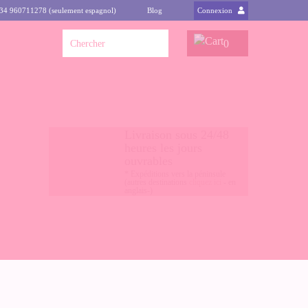
+34 960711278 (seulement espagnol)
Blog
Connexion
0
Livraison sous 24/48
heures les jours
ouvrables
* Expéditions vers la péninsule
(autres destinations
cliquez ici
- en
anglais-)